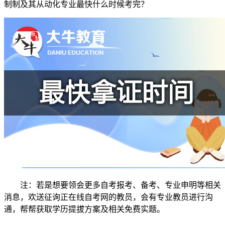
制制及其从动化专业最快什么时候考完？
注：若是想要领会更多自考报考、备考、专业申明等相关
消息，欢送征询正在线自考网的教员，会有专业教员进行沟
通，帮帮获取学历提拔方案及相关免费实题。