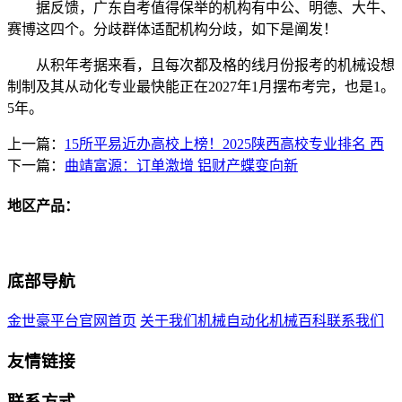
据反馈，广东自考值得保举的机构有中公、明德、大牛、
赛博这四个。分歧群体适配机构分歧，如下是阐发！
从积年考据来看，且每次都及格的线月份报考的机械设想
制制及其从动化专业最快能正在2027年1月摆布考完，也是1。
5年。
上一篇：
15所平易近办高校上榜！2025陕西高校专业排名 西
下一篇：
曲靖富源：订单激增 铝财产蝶变向新
地区产品：
底部导航
金世豪平台官网首页
关于我们
机械自动化
机械百科
联系我们
友情链接
联系方式