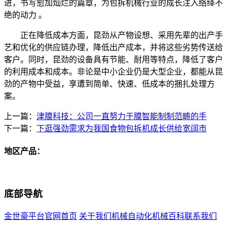
进，书写愈加灿烂的篇章，为包拆机械行业的成长注入络绎不
绝的动力 。
正在降低成本方面，昆劲从产物设想、采用先辈的出产手
艺和优化的供应链办理，降低出产成本，并将这些劣势传送给
客户。同时，昆劲的设备具有节能、耐用等特点，降低了客户
的利用成本和成本。非论是中小企业仍是大型企业，都能从昆
劲的产物中受益，享遭到简单、快速、低成本的捆扎处理方
案。
上一篇：
津膜科技：公司一直努力于膜智能制制范畴的手
下一篇：
下逛强劲需求为我国食物包拆机成长供给宽阔市
地区产品：
底部导航
金世豪平台官网首页
关于我们
机械自动化
机械百科
联系我们