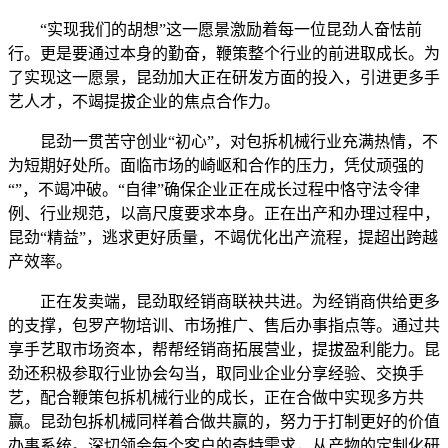
“实现我们的胡想”这一愿景激励着每一位昆劲人奋怯前
行。更是要通过本身的勤奋，鞭策整个行业的前进取成长。为
了实现这一愿景，昆劲加大正在研发方面的投入，引进更多手
艺人才，不竭提拔企业的焦点合作力。
昆劲一贯苦守创业“初心”，对包拆机械行业充满热情，不
为短期好处所。面临市场的崎岖和合作的压力，凭仗顽强的
“”，不竭冲破。“自律”确保企业正在成长过程中恪守法令律
例、行业规范，以高尺度要求本身。正在出产和办理过程中，
昆劲“精益”，逃求更好质量，不竭优化出产流程，提超出跨越
产效率。
正在发卖端，昆劲取经销商联袂共进。为经销商供给更多
的支撑，包罗产物培训、市场推广、售后办事指点等。通过共
享手艺取市场资本，帮帮经销商拓展营业，提拔盈利能力。昆
劲还积极参取行业协会勾当，取同业企业分享经验、交换手
艺，配合鞭策包拆机械行业的成长，正在合做中实现多方共
赢。昆劲包拆机械同样着合做共赢的，努力于打制更好的价值
办事系统。深切领会每个客户的奇特需求，从产物的定制化研