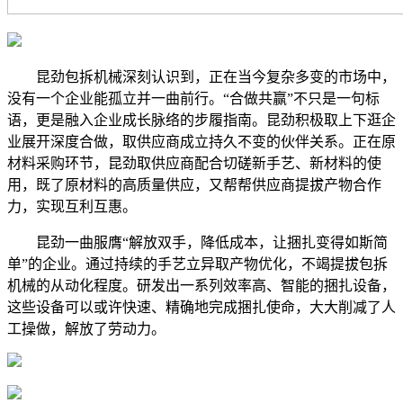
昆劲包拆机械深刻认识到，正在当今复杂多变的市场中，
没有一个企业能孤立并一曲前行。“合做共赢”不只是一句标
语，更是融入企业成长脉络的步履指南。昆劲积极取上下逛企
业展开深度合做，取供应商成立持久不变的伙伴关系。正在原
材料采购环节，昆劲取供应商配合切磋新手艺、新材料的使
用，既了原材料的高质量供应，又帮帮供应商提拔产物合作
力，实现互利互惠。
昆劲一曲服膺“解放双手，降低成本，让捆扎变得如斯简
单”的企业。通过持续的手艺立异取产物优化，不竭提拔包拆
机械的从动化程度。研发出一系列效率高、智能的捆扎设备，
这些设备可以或许快速、精确地完成捆扎使命，大大削减了人
工操做，解放了劳动力。