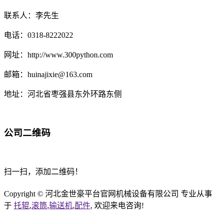
联系人：李先生
电话：0318-8222022
网址：http://www.300python.com
邮箱：huinajixie@163.com
地址：河北省枣强县东外环路东侧
公司二维码
扫一扫，添加二维码！
Copyright © 河北金世豪平台官网机械设备有限公司 专业从事
于
托辊
,
滚筒
,
输送机
,
配件
, 欢迎来电咨询!