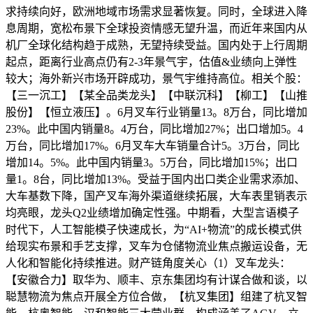
求持续向好，欧洲地域市场需求显著恢复。同时，全球进入降
息周期，宽松布景下全球投资情感无望升温，而近年来国内从
机厂全球化结构趋于成熟，无望持续受益。国内处于上行周期
起点，距离行业高点仍有2-3年景气宇，估值&业绩向上弹性
较大；海外新兴市场开辟成功，景气宇维持高位。相关个股：
【三一沉工】【某全品类龙头】【中联沉科】【柳工】【山推
股份】【恒立液压】。6月叉车行业销量13。8万台，同比增加
23%。此中国内销量8。4万台，同比增加27%；出口增加5。4
万台，同比增加17%。6月叉车大车销量合计5。3万台，同比
增加14。5%。此中国内销量3。5万台，同比增加15%；出口
量1。8台，同比增加13%。受益于国内出口类企业需求添加、
大车基数下降，国产叉车海外渠道继续拓展，大车表里销表示
均亮眼，龙头Q2业绩增加确定性强。中期看，大型言语模子
时代下，人工智能模子快速成长，为“AI+物流”的成长模式供
给现实布景和手艺支撑，叉车为仓储物流业焦点搬运设备，无
人化和智能化持续推进。财产链角度关心（1）叉车龙头：
【安徽合力】取华为、顺丰、京东集团均有计谋合做和谈，以
聪慧物流为焦点开展全方位合做，【杭叉集团】组建了杭叉智