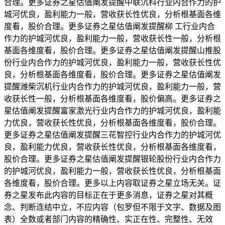
合理。更多证券之星估值阐发提醒中联沉科行业内合作力的护
城河优良，盈利能力一般，营收获长性优良，分析根基面各维
度看，股价合理。更多证券之星估值阐发提醒柳 工行业内合
作力的护城河优良，盈利能力一般，营收获长性一般，分析根
基面各维度看，股价合理。更多证券之星估值阐发提醒山推股
份行业内合作力的护城河优良，盈利能力一般，营收获长性优
良，分析根基面各维度看，股价合理。更多证券之星估值阐发
提醒潍柴沉机行业内合作力的护城河优良，盈利能力一般，营
收获长性一般，分析根基面各维度看，股价偏高。更多证券之
星估值阐发提醒富家激光行业内合作力的护城河优良，盈利能
力优良，营收获长性优良，分析根基面各维度看，股价合理。
更多证券之星估值阐发提醒三花智控行业内合作力的护城河优
良，盈利能力优良，营收获长性优良，分析根基面各维度看，
股价合理。更多证券之星估值阐发提醒银轮股份行业内合作力
的护城河优良，盈利能力一般，营收获长性优良，分析根基面
各维度看，股价合理。更多以上内容取证券之星立场无关。证
券之星发布此内容的目标正在于更多消息，证券之星对其概
念、判断连结中立，不应内容（包罗但不限于文字、数据及图
表）全数或者部门内容的精确性、实正在性、完整性、无效