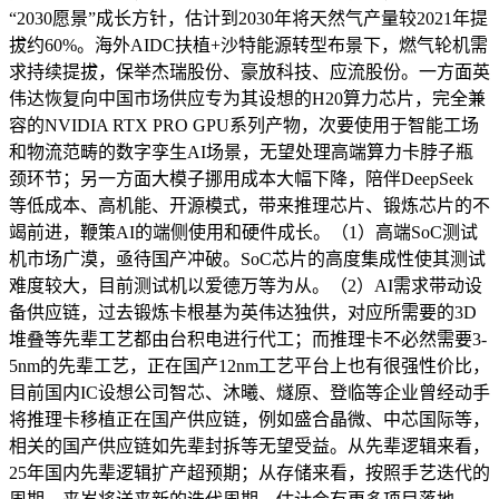
“2030愿景”成长方针，估计到2030年将天然气产量较2021年提
拔约60%。海外AIDC扶植+沙特能源转型布景下，燃气轮机需
求持续提拔，保举杰瑞股份、豪放科技、应流股份。一方面英
伟达恢复向中国市场供应专为其设想的H20算力芯片，完全兼
容的NVIDIA RTX PRO GPU系列产物，次要使用于智能工场
和物流范畴的数字孪生AI场景，无望处理高端算力卡脖子瓶
颈环节；另一方面大模子挪用成本大幅下降，陪伴DeepSeek
等低成本、高机能、开源模式，带来推理芯片、锻炼芯片的不
竭前进，鞭策AI的端侧使用和硬件成长。（1）高端SoC测试
机市场广漠，亟待国产冲破。SoC芯片的高度集成性使其测试
难度较大，目前测试机以爱德万等为从。（2）AI需求带动设
备供应链，过去锻炼卡根基为英伟达独供，对应所需要的3D
堆叠等先辈工艺都由台积电进行代工；而推理卡不必然需要3-
5nm的先辈工艺，正在国产12nm工艺平台上也有很强性价比，
目前国内IC设想公司智芯、沐曦、燧原、登临等企业曾经动手
将推理卡移植正在国产供应链，例如盛合晶微、中芯国际等，
相关的国产供应链如先辈封拆等无望受益。从先辈逻辑来看，
25年国内先辈逻辑扩产超预期；从存储来看，按照手艺迭代的