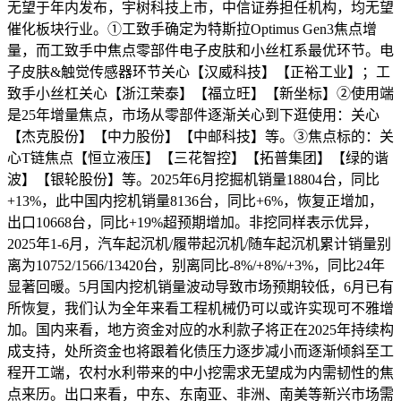
无望于年内发布，宇树科技上市，中信证券担任机构，均无望
催化板块行业。①工致手确定为特斯拉Optimus Gen3焦点增
量，而工致手中焦点零部件电子皮肤和小丝杠系最优环节。电
子皮肤&触觉传感器环节关心【汉威科技】【正裕工业】；工
致手小丝杠关心【浙江荣泰】【福立旺】【新坐标】②使用端
是25年增量焦点，市场从零部件逐渐关心到下逛使用：关心
【杰克股份】【中力股份】【中邮科技】等。③焦点标的：关
心T链焦点【恒立液压】【三花智控】【拓普集团】【绿的谐
波】【银轮股份】等。2025年6月挖掘机销量18804台，同比
+13%，此中国内挖机销量8136台，同比+6%，恢复正增加，
出口10668台，同比+19%超预期增加。非挖同样表示优异，
2025年1-6月，汽车起沉机/履带起沉机/随车起沉机累计销量别
离为10752/1566/13420台，别离同比-8%/+8%/+3%，同比24年
显著回暖。5月国内挖机销量波动导致市场预期较低，6月已有
所恢复，我们认为全年来看工程机械仍可以或许实现可不雅增
加。国内来看，地方资金对应的水利款子将正在2025年持续构
成支持，处所资金也将跟着化债压力逐步减小而逐渐倾斜至工
程开工端，农村水利带来的中小挖需求无望成为内需韧性的焦
点来历。出口来看，中东、东南亚、非洲、南美等新兴市场需