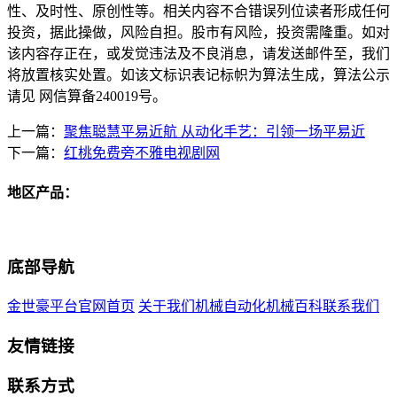
性、及时性、原创性等。相关内容不合错误列位读者形成任何
投资，据此操做，风险自担。股市有风险，投资需隆重。如对
该内容存正在，或发觉违法及不良消息，请发送邮件至，我们
将放置核实处置。如该文标识表记标帜为算法生成，算法公示
请见 网信算备240019号。
上一篇：
聚焦聪慧平易近航 从动化手艺：引领一场平易近
下一篇：
红桃免费旁不雅电视剧网
地区产品：
底部导航
金世豪平台官网首页
关于我们
机械自动化
机械百科
联系我们
友情链接
联系方式