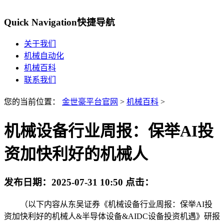
Quick Navigation
快捷导航
关于我们
机械自动化
机械百科
联系我们
您的当前位置：
金世豪平台官网
>
机械百科
>
机械设备行业周报：保举AI投
资加快利好的机械人
发布日期：
2025-07-31 10:50
点击：
（以下内容从东吴证券《机械设备行业周报：保举AI投
资加快利好的机械人&半导体设备&AIDC设备投资机遇》研报