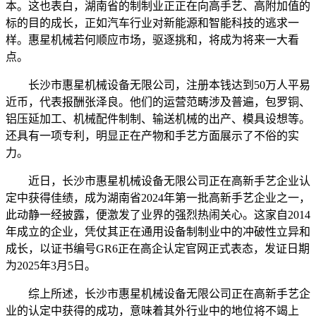
本。这也表白，湖南省的制制业正正在向高手艺、高附加值的
标的目的成长，正如汽车行业对新能源和智能科技的逃求一
样。惠星机械若何顺应市场，驱逐挑和，将成为将来一大看
点。
长沙市惠星机械设备无限公司，注册本钱达到50万人平易
近币，代表报酬张泽良。他们的运营范畴涉及普遍，包罗铜、
铝压延加工、机械配件制制、输送机械的出产、模具设想等。
还具有一项专利，明显正在产物和手艺方面展示了不俗的实
力。
近日，长沙市惠星机械设备无限公司正在高新手艺企业认
定中获得佳绩，成为湖南省2024年第一批高新手艺企业之一，
此动静一经披露，便激发了业界的强烈热闹关心。这家自2014
年成立的企业，凭仗其正在通用设备制制业中的冲破性立异和
成长，以证书编号GR6正在高企认定官网正式表态，发证日期
为2025年3月5日。
综上所述，长沙市惠星机械设备无限公司正在高新手艺企
业的认定中获得的成功，意味着其外行业中的地位将不竭上