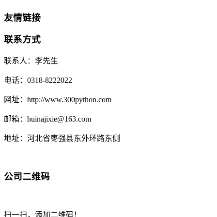
友情链接
联系方式
联系人：李先生
电话：0318-8222022
网址：http://www.300python.com
邮箱：huinajixie@163.com
地址：河北省枣强县东外环路东侧
公司二维码
扫一扫，添加二维码！