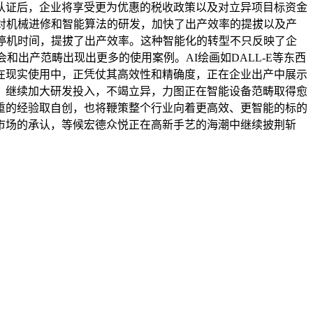
认证后，企业将享受更为优惠的税收政策以及对立异项目标资金
对机械进修和智能算法的研发，加快了出产效率的提拔以及产
停机时间，提拔了出产效率。这种智能化的转型不只反映了企
和出产范畴出现出更多的使用案例。AI绘画如DALL-E等东西
在现实使用中，正凭仗其高效性和精确度，正在企业出产中展示
，继续加大研发投入，不竭立异，力图正在智能设备范畴取得愈
重的经验取自创，也将鞭策整个行业向着更高效、更智能的标的
市场的承认，等候宏德众悦正在高新手艺的海潮中继续披荆斩