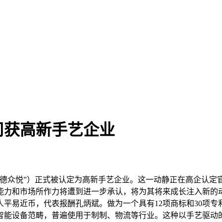
司获高新手艺企业
宏德众悦”）正式被认定为高新手艺企业。这一动静正在高企认定
力和市场所作力将遭到进一步承认，将为其将来成长注入新的动
万人平易近币，代表报酬孔炳斌。做为一个具有12项商标和30项
智能设备范畴，普遍使用于制制、物流等行业。这种以手艺驱动