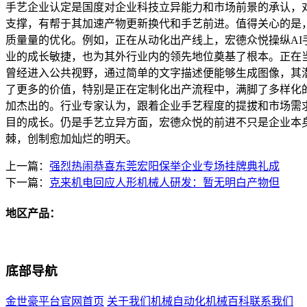
手艺企业认定是国度对企业科技立异能力和市场前景的承认，
支撑，有帮于其加速产物更新换代和手艺前进。值得关心的是
质量量的优化。例如，正在从动化出产线上，宏德众悦操纵A
业的成长敏捷，也为其外行业内的领先地位奠基了根本。正在当前
曾经进入公共视野，通过简单的文字描述便能够生成图像，其
了更多的价值，特别是正在定制化出产流程中，满脚了多样化
加杰出的。行业专家认为，跟着企业手艺程度的提拔和市场需
目的成长。仍是手艺立异方面，宏德众悦的前进不只是企业本
棘，创制愈加灿烂的明天。
上一篇：
强烈热闹恭喜东莞宏阳保举企业专场挂牌典礼成
下一篇：
克来机电回应人形机械人研发：暂无明白产物但
地区产品：
底部导航
金世豪平台官网首页
关于我们
机械自动化
机械百科
联系我们