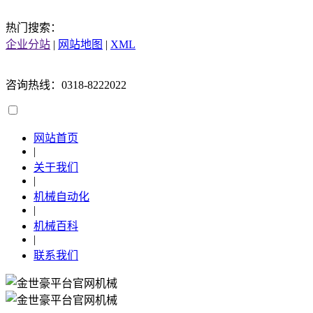
热门搜索：
企业分站
|
网站地图
|
XML
咨询热线：0318-8222022
网站首页
|
关于我们
|
机械自动化
|
机械百科
|
联系我们