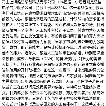
司由上海燧弘华创科技无限公司100%控股，尔后者则是弘信
电子的控股子公司，持股比例高达60%。这一消息激发了投资
者们对公司正在算力需求日益增加的市场中的营业表示及将来
前景的关心。跟着数字经济的迅猛成长，计较能力的需求正持
续扩大，特别是正在人工智能、云计较和大数据等范畴。甘肃
燧弘做为一个专注于人工智能科技的子公司，其算力营业天然
备受注目。正在此次互动中，有投资者扣问了当前的算力需求
情况以及将来两年的算力预测，显示了市场对该范畴的孔殷期
望。算力，即计较能力，是指计较机正在单元时间内完成计较
使命的能力。近年来，跟着人工智能手艺的前进，特别是深度
进修和生成式匹敌收集（GAN）的普遍使用，对算力的需求
大幅上升。各行各业都正在积极寻求更强大的计较资本来支撑
智能使用的开辟取摆设。正在这一布景下，甘肃燧弘的算力营
业将若何结构，按照之前的市场阐发，专家预测，国表里的算
力需求将以每年跨越20%的速度增加。因而，弘信电子若是可
以或许正在此期间无效提拔算力供给，带动母公司业绩的提
拔。甘肃燧弘依托于先辈的机械进修、努力于为客户供给高效
的算力处理方案。其焦点手艺包罗基于神经收集的算法优化、
分布式计较架构以及自从研发的人工智能模子。这些手艺不只