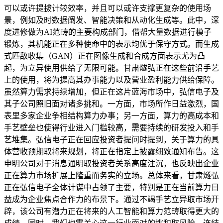
可以或许提拔计较效率，并且可以或许支撑更复杂的使用场
景，例如及时数据阐发、智能决策和从动化生成等。此中，深
度进修做为AI范畴的主要构成部门，借帮大量数据进行模子
锻炼，其机能正在多种使命中的表示均优于保守方式。而生成
式匹敌收集（GAN）正在图像生成和合成方面表示尤为凸
起，为立异使用供给了无限可能。甘肃燧弘正在这些前沿手艺
上的使用，将为提高其办事能力以及营业盈利能力供给保障。
虽然算力需求持续增加，但正在这片蓝海市场中，弘信电子及
其子公司照旧面对诸多挑和。一方面，市场所作日益激烈，国
表里多家企业争相结构算力办事；另一方面，算力的高成本和
手艺壁垒也使得行业进入门槛较高，需要持续的研发投入和手
艺堆集。弘信电子正在回应投资者提问时提到，关于算力的具
体营收预期取将来规划，将正在指定上披露细致通知布告。这
申明公司对于消息通明取投资者关系高度注沉，也反映出企业
正在算力市场扩展上隆重而务实的立场。总体来看，甘肃燧弘
正在弘信电子全体计谋中占领了主要，特别是正在当前算力日
益成为企业焦点合作力的布景下。通过不竭手艺立异取市场开
辟，该公司有潜力正在将来的人工智能和算力范畴取得更大的