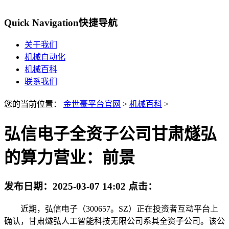
Quick Navigation
快捷导航
关于我们
机械自动化
机械百科
联系我们
您的当前位置：
金世豪平台官网
>
机械百科
>
弘信电子全资子公司甘肃燧弘
的算力营业：前景
发布日期：
2025-03-07 14:02
点击：
近期，弘信电子（300657。SZ）正在投资者互动平台上
确认，甘肃燧弘人工智能科技无限公司系其全资子公司。该公