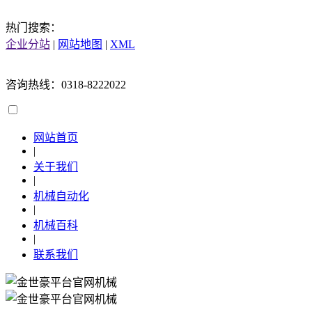
热门搜索：
企业分站
|
网站地图
|
XML
咨询热线：0318-8222022
网站首页
|
关于我们
|
机械自动化
|
机械百科
|
联系我们