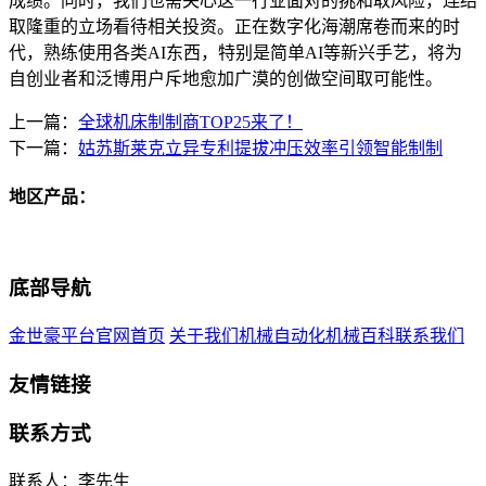
成绩。同时，我们也需关心这一行业面对的挑和取风险，连结
取隆重的立场看待相关投资。正在数字化海潮席卷而来的时
代，熟练使用各类AI东西，特别是简单AI等新兴手艺，将为
自创业者和泛博用户斥地愈加广漠的创做空间取可能性。
上一篇：
全球机床制制商TOP25来了！
下一篇：
姑苏斯莱克立异专利提拔冲压效率引领智能制制
地区产品：
底部导航
金世豪平台官网首页
关于我们
机械自动化
机械百科
联系我们
友情链接
联系方式
联系人：李先生