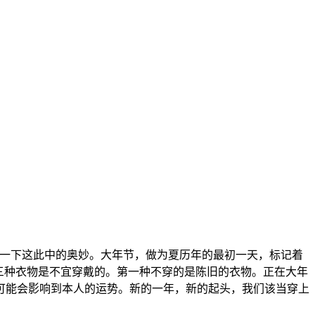
一下这此中的奥妙。大年节，做为夏历年的最初一天，标记着
三种衣物是不宜穿戴的。第一种不穿的是陈旧的衣物。正在大年
可能会影响到本人的运势。新的一年，新的起头，我们该当穿上