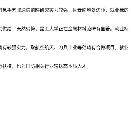
息手艺取通信范畴研究实力较强，且云南地处边陲，就业标的
供给了天然劣势，昆工大学正在金属材料范畴有显著。就业标
有较强实力，取航空航天、刀兵工业等范畴有合做项目。就业
扶植，也为国防相关行业输送高本质人才。