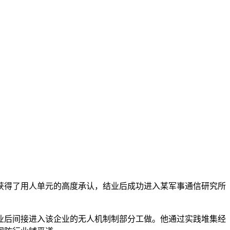
得了用人单元的高度承认，结业后成功进入某军事通信研究所
后间接进入该企业的无人机制制部分工做。他通过实践堆集经