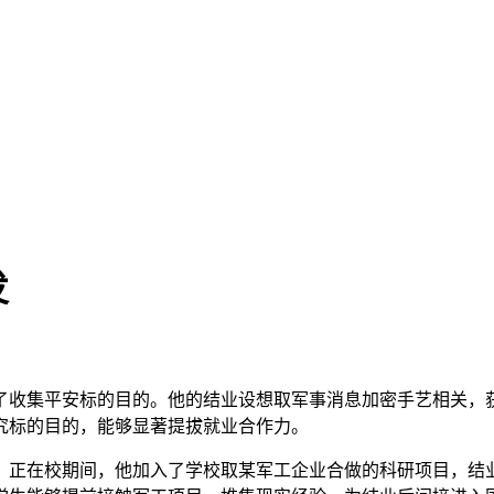
发
收集平安标的目的。他的结业设想取军事消息加密手艺相关，获
究标的目的，能够显著提拔就业合作力。
正在校期间，他加入了学校取某军工企业合做的科研项目，结业