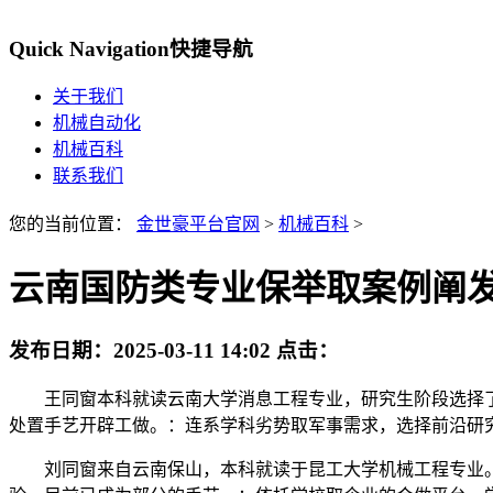
Quick Navigation
快捷导航
关于我们
机械自动化
机械百科
联系我们
您的当前位置：
金世豪平台官网
>
机械百科
>
云南国防类专业保举取案例阐
发布日期：
2025-03-11 14:02
点击：
王同窗本科就读云南大学消息工程专业，研究生阶段选择了
处置手艺开辟工做。：连系学科劣势取军事需求，选择前沿研
刘同窗来自云南保山，本科就读于昆工大学机械工程专业。