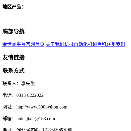
地区产品：
底部导航
金世豪平台官网首页
关于我们
机械自动化
机械百科
联系我们
友情链接
联系方式
联系人：李先生
电话：0318-8222022
网址：http://www.300python.com
邮箱：huinajixie@163.com
地址：河北省枣强县东外环路东侧