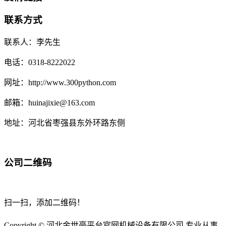
联系方式
联系人：李先生
电话：0318-8222022
网址：http://www.300python.com
邮箱：huinajixie@163.com
地址：河北省枣强县东外环路东侧
公司二维码
扫一扫，添加二维码！
Copyright © 河北金世豪平台官网机械设备有限公司 专业从事