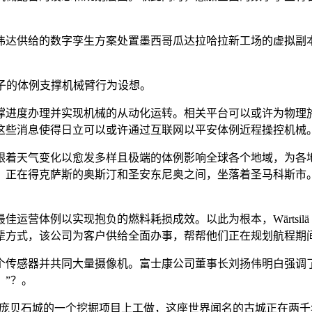
达供给的数字孪生方案处置墨西哥瓜达拉哈拉新工场的虚拟副本
AI模子的体例支撑机械臂行为设想。
进度办理并实现机械的从动化运转。相关平台可以或许为物理施
这些消息使得日立可以或许通过互联网以平安体例近程操控机械
着天气变化以愈发多样且极端的体例影响全球各个地域，为各地
，正在得克萨斯的奥斯汀和圣安东尼奥之间，坐落着圣马科斯市
以实现抱负的燃料耗损成效。以此为根本，Wärtsilä Voya
辈方式，该公司为客户供给全面办事，帮帮他们正在规划航程期
感器并共同大量摄像机。富士康公司董事长刘扬伟明白强调了
”？。
在意大利庞贝石城的一个挖掘项目上工做，这座世界闻名的古城正在两