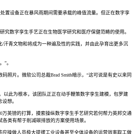
和处置设备正在暴风雨期间需要承载的峰值流量。但正在数字孪
于研究数字孪生手艺正在生物医学研究和医疗保健范畴的使用。
/汗青文物和将成为一种遍及性的实践，并由此孕育出更多沉
。”。
。微软公司总裁Brad Smith暗示，“这可说是有史以来同
。以此为根本，该团队正正在动手鞭策数字孪生建模，包罗建
念设想。
0万英镑的打算，摸索操纵数字孪生手艺研究若何帮力英邦交通
以测试各类有帮于削减碳排放的方案使用场景。
应操做人员极大提拔工业设备甚至全体设备的运营效率取工做