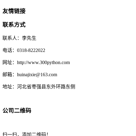
友情链接
联系方式
联系人：李先生
电话：0318-8222022
网址：http://www.300python.com
邮箱：huinajixie@163.com
地址：河北省枣强县东外环路东侧
公司二维码
扫一扫，添加二维码！