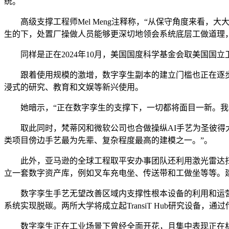
统。
高级支撑工程师Mel Meng注释称，“从保守角度来看，
生的下，处置厂操做人员能够更深切地领会系统底层工做道理
同样是正在2024年10月，美国国度科学基金会取美国国立
跟着使用规模的激增，数字孪生副本的建立门槛也正在逐步降
浸式的研究、教育和文娱等新兴使用。
她暗示，“正在数字孪生的支撑下，一切都将面目一新。我们
取此同时，梵蒂冈和微软公司也合做操纵AI手艺为圣彼得大生成
类项目傍边手艺最为先辈、复杂程度最高的建模之一。”。
此外，亚马逊的全球工程取平安办事团队还利用激光雷达扫描
立一套数字资产库，例如叉车充电坐、传送带和工做坐等等。
数字孪生手艺无望改善区域内支撑性根本设备的利用和运营体
系统实现脱碳。两所大学将成立起TransiT Hub研究设
数字孪生正在工业场景下曾经全面开花，且集中表现正在机