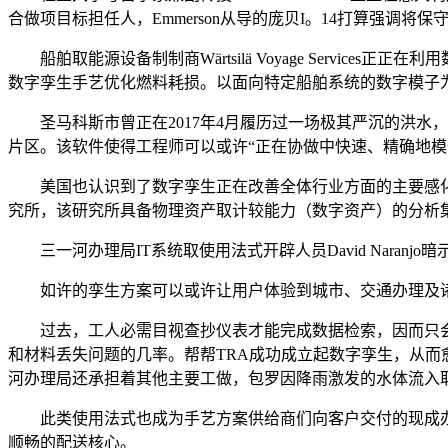
合做项目标担任人，Emmerson从导的庞贝I。14打算强调
船舶取能源设备制制商Wärtsilä Voyage Servi
数字孪生手艺优化燃料耗损。以面向特定船舶系统的数字模子
圣马科斯市曾正在2017年4月履历过一场极其严沉的洪水，为了考
片区。该软件使得工程师可以或许“正在协做中快速、精确地模
美国也认识到了数字孪生正在改善全体行业方面的主要感化。
究所，该研究所具备物理资产取计较能力（数字资产）的分析
三一河办理局IT系统取使用法式开辟人员David Naran
如许的孪生方案可以或许让用户体验到城市、交通办理及诸
过去，工人必需目视查抄仪表才能完成数据检索，因而只会
和材料丢失问题的几率。帮帮TRA成功成立起数字孪生，从
河办理局还承担着其他主要工做，包罗因降雨激发的水体流入取
此类使用法式也成为手艺方案供给商们向客户交付的现成办事。
顺畅的配送核心。