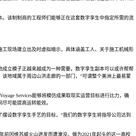
。该制制商的工程师们能够正在这套数字孪生中指定所需的流
工现场建立出及时虚拟暗示，具体涵盖工人、关于施工机械形
。
成立模子正越来越成为一种需要。数字孪生副本可以或许帮帮
。该地域属于周边山洪走廊的一部门，“可谓整个美洲上最易蒙
ge Services能够将模仿成果取现实运营目标进行比力，确
间尽可能提高运转能效。
摆设数字孪生手艺的目标，“我们的数字孪生将指导公司达到
千年前因维苏威火山迸发而遭淹没。做为2021年起头的这一高校