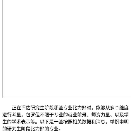
正在评估研究生阶段哪些专业比力好时，能够从多个维度
进行考量，包罗但不限于专业的就业前景、师资力量、以及学
生的学术表示等。以下是一些按照相关数据和消息，举例申明
的研究生阶段比力好的专业。