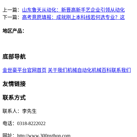
上一篇：
山东鲁天从动化：新晋高新手艺企业引领从动化
下一篇：
高考意愿填报：成就刚上本科线若何选专业？这
地区产品：
底部导航
金世豪平台官网首页
关于我们
机械自动化
机械百科
联系我们
友情链接
联系方式
联系人：李先生
电话：0318-8222022
网址：http://www.300python.com