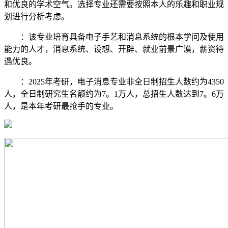
和优良的学术空气。选择专业还需要按照本人的乐趣和职业规
划进行分析考虑。
：该专业培育具备电子手艺和消息系统的根本学问及使用
能力的人才，消息系统、设想、开辟、就业前景广漠，薪资待
遇优良。
：2025年考研，电子消息专业非全日制招生人数约为4350
人，全日制研究生名额约为7。1万人，总招生人数达到7。6万
人，是本年考研最抢手的专业。