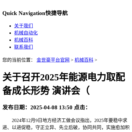
Quick Navigation
快捷导航
关于我们
机械自动化
机械百科
联系我们
您的当前位置：
金世豪平台官网
>
机械百科
>
关于召开2025年能源电力取配
备成长形势 演讲会（
发布日期：
2025-04-08 13:50
点击：
2024年12月9日地方经济工做会议指出，2025年要稳中求
进、以进促稳，守正立异、先立后破，协同共同，实施愈加积