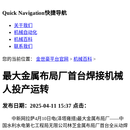
Quick Navigation
快捷导航
关于我们
机械自动化
机械百科
联系我们
您的当前位置：
金世豪平台官网
>
机械百科
>
最大金属布局厂首台焊接机械
人投产运转
发布日期：
2025-04-11 15:37
点击：
中新网拉萨4月10日电(泽塔雍措)最大金属布局厂——中
国水利水电第七工程局无限公司林芝金属布局厂首台全从动焊