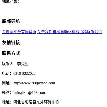
地区产品：
底部导航
金世豪平台官网首页
关于我们
机械自动化
机械百科
联系我们
友情链接
联系方式
联系人：李先生
电话：0318-8222022
网址：http://www.300python.com
邮箱：huinajixie@163.com
地址：河北省枣强县东外环路东侧