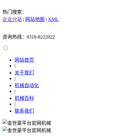
热门搜索：
企业分站
|
网站地图
|
XML
咨询热线：0318-8222022
网站首页
|
关于我们
|
机械自动化
|
机械百科
|
联系我们