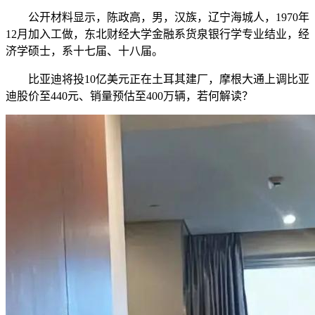
公开材料显示，陈政高，男，汉族，辽宁海城人，1970年
12月加入工做，东北财经大学金融系货泉银行学专业结业，经
济学硕士，系十七届、十八届。
比亚迪将投10亿美元正在土耳其建厂，摩根大通上调比亚
迪股价至440元、销量预估至400万辆，若何解读？