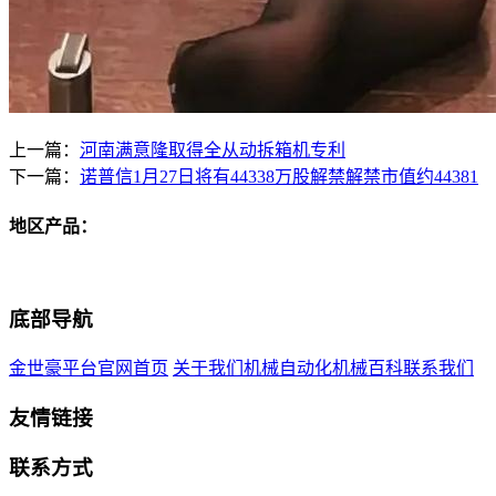
上一篇：
河南满意隆取得全从动拆箱机专利
下一篇：
诺普信1月27日将有44338万股解禁解禁市值约44381
地区产品：
底部导航
金世豪平台官网首页
关于我们
机械自动化
机械百科
联系我们
友情链接
联系方式