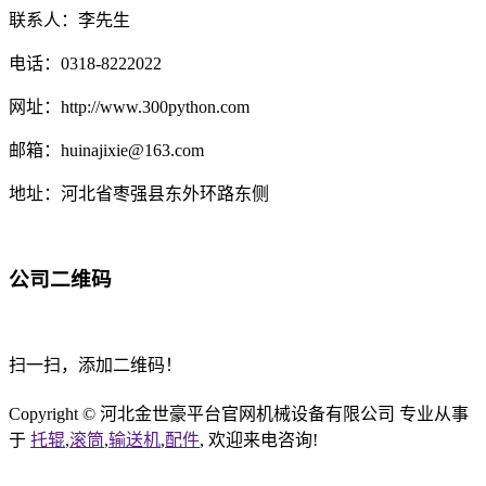
联系人：李先生
电话：0318-8222022
网址：http://www.300python.com
邮箱：huinajixie@163.com
地址：河北省枣强县东外环路东侧
公司二维码
扫一扫，添加二维码！
Copyright © 河北金世豪平台官网机械设备有限公司 专业从事
于
托辊
,
滚筒
,
输送机
,
配件
, 欢迎来电咨询!