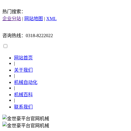
热门搜索：
企业分站
|
网站地图
|
XML
咨询热线：0318-8222022
网站首页
|
关于我们
|
机械自动化
|
机械百科
|
联系我们