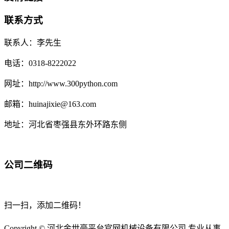
联系方式
联系人：李先生
电话：0318-8222022
网址：http://www.300python.com
邮箱：huinajixie@163.com
地址：河北省枣强县东外环路东侧
公司二维码
扫一扫，添加二维码！
Copyright © 河北金世豪平台官网机械设备有限公司 专业从事