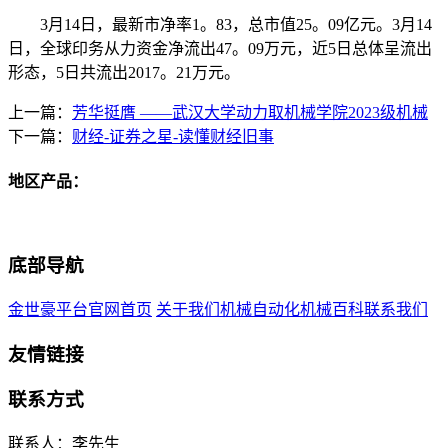
3月14日，最新市净率1。83，总市值25。09亿元。3月14
日，全球印务从力资金净流出47。09万元，近5日总体呈流出
形态，5日共流出2017。21万元。
上一篇：
芳华挺膺 ——武汉大学动力取机械学院2023级机械
下一篇：
财经-证券之星-读懂财经旧事
地区产品：
底部导航
金世豪平台官网首页
关于我们
机械自动化
机械百科
联系我们
友情链接
联系方式
联系人：李先生