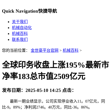
Quick Navigation
快捷导航
关于我们
机械自动化
机械百科
联系我们
您的当前位置：
金世豪平台官网
>
机械百科
>
全球印务收盘上涨195%最新市
净率183总市值2509亿元
发布日期：
2025-05-10 14:25
点击：
最新一期业绩显示，公司实现停业收入11。07亿元，同
比-9。89%；净利润2746。40万元，同比-36。86%。