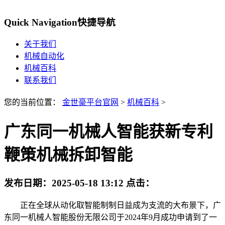
Quick Navigation
快捷导航
关于我们
机械自动化
机械百科
联系我们
您的当前位置：
金世豪平台官网
>
机械百科
>
广东同一机械人智能获新专利
鞭策机械拆卸智能
发布日期：
2025-05-18 13:12
点击：
正在全球从动化取智能制制日益成为支流的大布景下，广
东同一机械人智能股份无限公司于2024年9月成功申请到了一