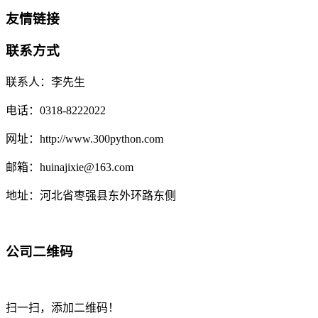
友情链接
联系方式
联系人：李先生
电话：0318-8222022
网址：http://www.300python.com
邮箱：huinajixie@163.com
地址：河北省枣强县东外环路东侧
公司二维码
扫一扫，添加二维码！