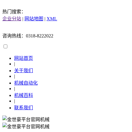
热门搜索：
企业分站
|
网站地图
|
XML
咨询热线：0318-8222022
网站首页
|
关于我们
|
机械自动化
|
机械百科
|
联系我们