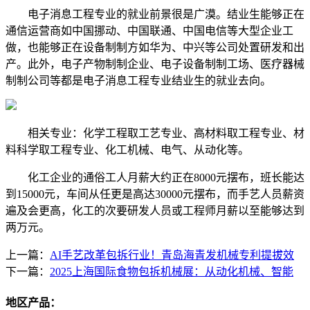
电子消息工程专业的就业前景很是广漠。结业生能够正在
通信运营商如中国挪动、中国联通、中国电信等大型企业工
做，也能够正在设备制制方如华为、中兴等公司处置研发和出
产。此外，电子产物制制企业、电子设备制制工场、医疗器械
制制公司等都是电子消息工程专业结业生的就业去向。
相关专业：化学工程取工艺专业、高材料取工程专业、材
料科学取工程专业、化工机械、电气、从动化等。
化工企业的通俗工人月薪大约正在8000元摆布，班长能达
到15000元，车间从任更是高达30000元摆布，而手艺人员薪资
遍及会更高，化工的次要研发人员或工程师月薪以至能够达到
两万元。
上一篇：
AI手艺改革包拆行业！青岛海青发机械专利提拔效
下一篇：
2025上海国际食物包拆机械展：从动化机械、智能
地区产品：