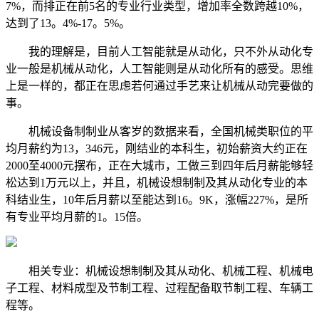
7%，而排正在前5名的专业行业类型，增加率全数跨越10%，
达到了13。4%-17。5%。
我的理解是，目前人工智能就是从动化，只不外从动化专
业一般是机械从动化，人工智能则是从动化所有的感受。思维
上是一样的，都正在思虑若何通过手艺来让机械从动完要做的
事。
机械设备制制业从客岁的数据来看，全国机械类职位的平
均月薪约为13，346元，刚结业的本科生，初始薪资大约正在
2000至4000元摆布，正在大城市，工做三到四年后月薪能够轻
松达到1万元以上，并且，机械设想制制及其从动化专业的本
科结业生，10年后月薪以至能达到16。9K，涨幅227%，是所
有专业平均月薪的1。15倍。
相关专业：机械设想制制及其从动化、机械工程、机械电
子工程、材料成型及节制工程、过程配备取节制工程、车辆工
程等。