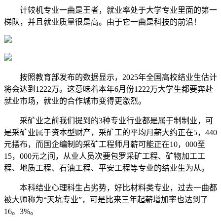
计较机专业一曲是王者，就业率处于大学专业里面的第一
梯队，并且就业质量很是高。由于它一曲是科技的前沿！
按照教育部发布的数据显示，2025年全国高校结业生估计
将会达到1222万。这意味着本年6月份1222万大学生都要奔赴
就业市场，就业的合作城市变得更激烈。
采矿业之前我们提到的3种专业行业都是属于制制业，可
是采矿业属于资本型财产，采矿工的平均月薪大约正在5，440
元摆布，而国企编制的采矿工程师月薪可能正在10，000至
15，000元之间，从业人员次要包罗采矿工程、矿物加工工
程、地质工程、石油工程、平安工程等专业的结业生为从。
本科结业心理科生占劣势，好比材料类专业，过去一曲都
被大师称为“天坑专业”，可是比来三年起薪增加率也达到了
16。3%。