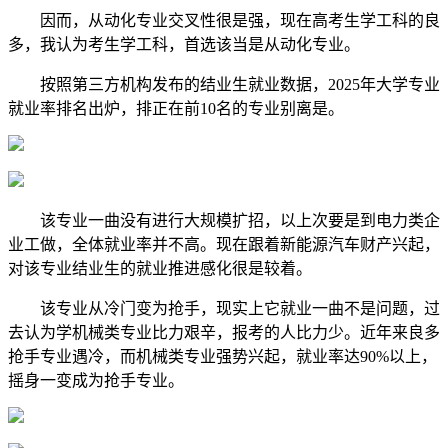
因而，从动化专业交叉性很是强，现在高考生学工科的良
多，我认为考生学工科，首选该当是从动化专业。
按照第三方机构发布的结业生就业数据，2025年大学专业
就业率排名出炉，排正在前10名的专业别离是。
该专业一曲没有进行大规模扩招，以上次要是到电力类企
业工做，全体就业率并不高。现在跟着新能源汽车财产兴起，
对该专业结业生的就业推进感化很是较着。
该专业从冷门变为抢手，现实上它就业一曲不是问题，过
去认为学机械类专业比力艰辛，报考的人比力少。近年来良多
抢手专业遇冷，而机械类专业强势兴起，就业率达90%以上，
摇身一变成为抢手专业。