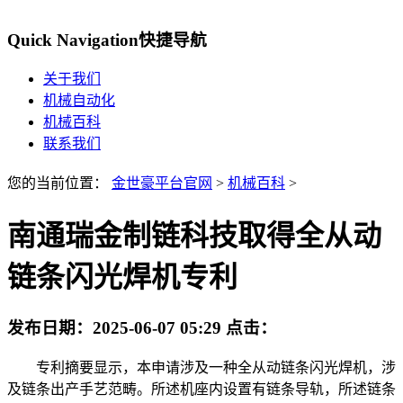
Quick Navigation
快捷导航
关于我们
机械自动化
机械百科
联系我们
您的当前位置：
金世豪平台官网
>
机械百科
>
南通瑞金制链科技取得全从动
链条闪光焊机专利
发布日期：
2025-06-07 05:29
点击：
专利摘要显示，本申请涉及一种全从动链条闪光焊机，涉
及链条出产手艺范畴。所述机座内设置有链条导轨，所述链条