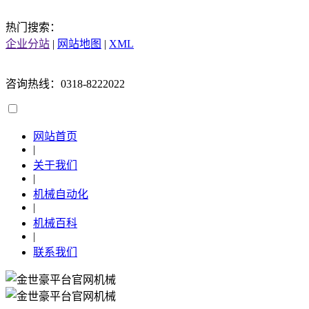
热门搜索：
企业分站
|
网站地图
|
XML
咨询热线：0318-8222022
网站首页
|
关于我们
|
机械自动化
|
机械百科
|
联系我们