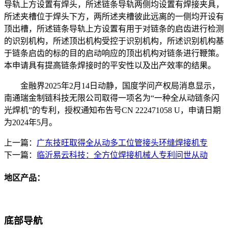
导轨上方设置有焊头，所述链条导轨两侧均设置有焊接夹具，
所述夹槽位于焊头下方，两所述夹槽彼此远离的一侧均开设有
顶出槽，所述链条导轨上方设置有用于对链条的启齿进行检测
的识别机构，所述顶出机构受控于识别机构，所述识别机构基
于链条启齿的标的目的启动响应的顶出机构对链条进行鞭策。
本申请具有提高链条焊接时的平安性以及出产效率的结果。
金融界2025年2月14日动静，国度学问产权局消息显示，
南通瑞金制链科技无限公司取得一项名为“一种全从动链条闪
光焊机”的专利，授权通知布告号CN 222471058 U，申请日期
为2024年5月。
上一篇：
广东技旺取得全从动多工位管接头环缝焊接机专
下一篇：
临沂易云科技：全方位焊接机械人专利问世从动
地区产品：
底部导航