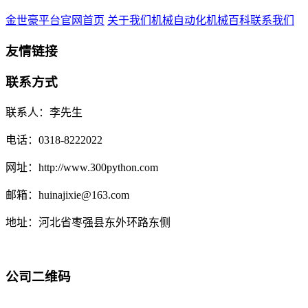
金世豪平台官网首页
关于我们
机械自动化
机械百科
联系我们
友情链接
联系方式
联系人：李先生
电话：0318-8222022
网址：http://www.300python.com
邮箱：huinajixie@163.com
地址：河北省枣强县东外环路东侧
公司二维码