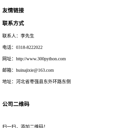
友情链接
联系方式
联系人：李先生
电话：0318-8222022
网址：http://www.300python.com
邮箱：huinajixie@163.com
地址：河北省枣强县东外环路东侧
公司二维码
扫一扫，添加二维码！