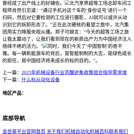
曾经成了出产线上的好辅佐。
北汽享界超等工场总卸车间工
程师肖然引见道：“通过手机对这个车的‘身份证号’进行一个
扫码，然后对它要检测的工位进行摄影，AI就可以或许从动
识别它的拆卸形态了。”正在此次硬核的看望之旅中，北汽集
团用实力降服央视从播。郑子可婉言：“今天的超等工场之旅
让我太震动了，让我们看到现在的新质出产力为中国经济注入
络绎不绝的活力。”
同时，我们今天了‘中国智制’的奇不
雅。每一辆新能源车的背后，是智能制制的大志，是绿色成长
的担任，是中国经济将来成长的标的目的。”。
上一篇：
2025年机械设备行业苏醒迹象政策组合指导需求增
下一篇：
什么标从动化设备
地区产品：
底部导航
金世豪平台官网首页
关于我们
机械自动化
机械百科
联系我们