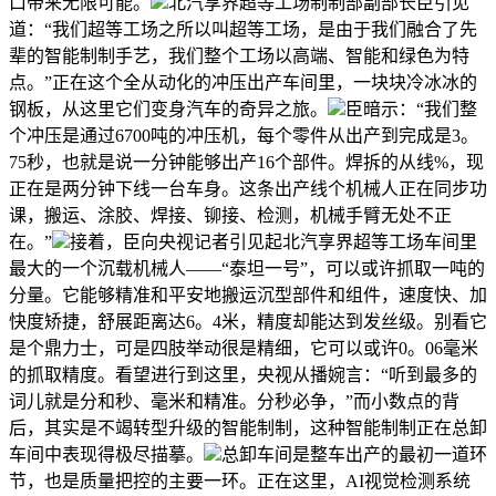
口带来无限可能。
北汽享界超等工场制制部副部长臣引见
道：“我们超等工场之所以叫超等工场，是由于我们融合了先
辈的智能制制手艺，我们整个工场以高端、智能和绿色为特
点。”正在这个全从动化的冲压出产车间里，一块块冷冰冰的
钢板，从这里它们变身汽车的奇异之旅。
臣暗示：“我们整
个冲压是通过6700吨的冲压机，每个零件从出产到完成是3。
75秒，也就是说一分钟能够出产16个部件。焊拆的从线%，现
正在是两分钟下线一台车身。这条出产线个机械人正在同步功
课，搬运、涂胶、焊接、铆接、检测，机械手臂无处不正
在。”
接着，臣向央视记者引见起北汽享界超等工场车间里
最大的一个沉载机械人——“泰坦一号”，可以或许抓取一吨的
分量。它能够精准和平安地搬运沉型部件和组件，速度快、加
快度矫捷，舒展距离达6。4米，精度却能达到发丝级。别看它
是个鼎力士，可是四肢举动很是精细，它可以或许0。06毫米
的抓取精度。看望进行到这里，央视从播婉言：“听到最多的
词儿就是分和秒、毫米和精准。分秒必争，”而小数点的背
后，其实是不竭转型升级的智能制制，这种智能制制正在总卸
车间中表现得极尽描摹。
总卸车间是整车出产的最初一道环
节，也是质量把控的主要一环。正在这里，AI视觉检测系统