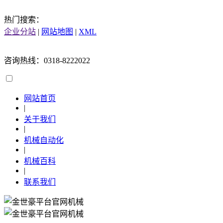
热门搜索：
企业分站
|
网站地图
|
XML
咨询热线：0318-8222022
网站首页
|
关于我们
|
机械自动化
|
机械百科
|
联系我们