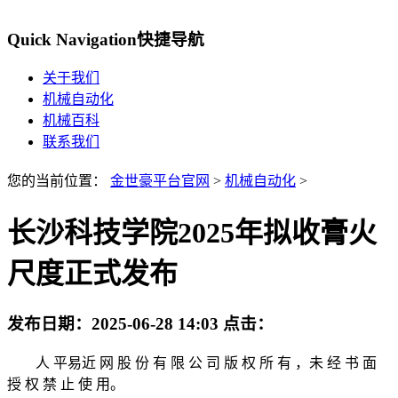
Quick Navigation
快捷导航
关于我们
机械自动化
机械百科
联系我们
您的当前位置：
金世豪平台官网
>
机械自动化
>
长沙科技学院2025年拟收膏火
尺度正式发布
发布日期：
2025-06-28 14:03
点击：
人 平易近 网 股 份 有 限 公 司 版 权 所 有 ，未 经 书 面
授 权 禁 止 使 用。