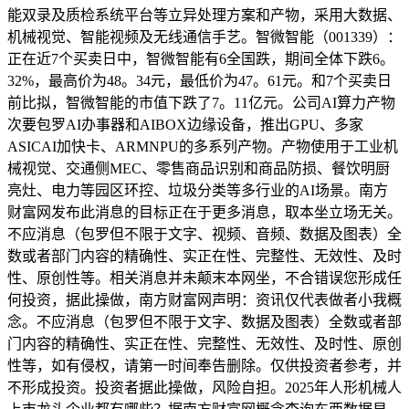
能双录及质检系统平台等立异处理方案和产物，采用大数据、
机械视觉、智能视频及无线通信手艺。智微智能（001339）：
正在近7个买卖日中，智微智能有6全国跌，期间全体下跌6。
32%，最高价为48。34元，最低价为47。61元。和7个买卖日
前比拟，智微智能的市值下跌了7。11亿元。公司AI算力产物
次要包罗AI办事器和AIBOX边缘设备，推出GPU、多家
ASICAI加快卡、ARMNPU的多系列产物。产物使用于工业机
械视觉、交通侧MEC、零售商品识别和商品防损、餐饮明厨
亮灶、电力等园区环控、垃圾分类等多行业的AI场景。南方
财富网发布此消息的目标正在于更多消息，取本坐立场无关。
不应消息（包罗但不限于文字、视频、音频、数据及图表）全
数或者部门内容的精确性、实正在性、完整性、无效性、及时
性、原创性等。相关消息并未颠末本网坐，不合错误您形成任
何投资，据此操做，南方财富网声明：资讯仅代表做者小我概
念。不应消息（包罗但不限于文字、数据及图表）全数或者部
门内容的精确性、实正在性、完整性、无效性、及时性、原创
性等，如有侵权，请第一时间奉告删除。仅供投资者参考，并
不形成投资。投资者据此操做，风险自担。2025年人形机械人