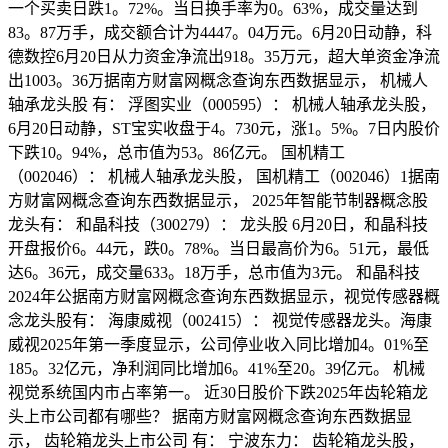
一个买卖日跌1。72%。当日换手率为0。63%，成交量达到
83。87万手，成交额合计为4447。04万元。6月20日动静，科
德数控6月20日从力资金净流出918。35万元，超大单资金净流
出1003。36万据南方财富网概念查询东西数据显示， 机械人
轴承龙头股 有： 浮图实业（000595）： 机械人轴承龙头股，
6月20日动静，ST宝实收盘于4。730元，涨1。5%。7日内股价
下跌10。94%，总市值为53。86亿元。 国机精工
（002046）： 机械人轴承龙头股， 国机精工（002046）1据南
方财富网概念查询东西数据显示， 2025年智能节制器概念股
龙头有： 和晶科技（300279）： 龙头股 6月20日，和晶科技
开盘报价6。44元，跌0。78%。当日最高价为6。51元，最低
达6。36元，成交量633。18万手，总市值为3元。 和晶科技
2024年公据南方财富网概念查询东西数据显示，视觉传感器概
念龙头股有： 海康威视（002415）： 视觉传感器龙头。海康
威视2025年第一季度显示，公司停业收入同比增加4。01%至
185。32亿元，净利润同比增加6。41%至20。39亿元。 机械
视觉系统国内市占率第一。 近30日股价下跌2025年齿轮箱龙
头上市公司都有哪些？ 据南方财富网概念查询东西数据显
示， 齿轮箱龙头上市公司 有： 宁波东力： 齿轮箱龙头股，