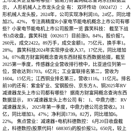
上市龙头企业都有哪些？据南方财富网概念查询东西数据显
示， 人形机械人上市龙头企业 有： 双环传动（002472）： 人
形机械人龙头股，2024年，公司实现净利润10。24亿，同比增
加25。42%， 专注高精度R小家电节能电机概念上市公司有哪
些？小家电节能电机上市公司股票一览 露笑科技： 截至下战
书3点收盘，露笑科技（002617）目前涨0。84%，股价报7。
260元，成交2422。89万手，成交金额1。75亿元，换手率1。
28%。 露笑科技2024年实现停业收入37。17亿元，同比增加
34。07%南方财富网概念查询东西财报东西数据拾掇，截至
2025第一季度，传感器企业营收排行榜中，比亚迪位列第一
位，营收达到1703。6亿元；工业富联排名第二，营收为
1604。15亿元；江西铜业排名第三，营收1116。11亿元。排名
前10的还有：紫金矿业、宝钢股份、京东方A、铜2025年RV
减速器龙头上市公司都有哪些？ 据南方财富网概念查询东西
数据显示， RV减速器龙头上市公司 有： 1、中鼎力德： RV
减速器龙头， 2025年第一季度，中鼎力德公司总营收2。31
亿，同比增加3。47%；净利润1739。82万，同比增加6。
22%。 焦点营业：减速器+电机科德数控： 6月20日收盘截
止，科德数控(股票代码！688305)的股价报52。650元，较上