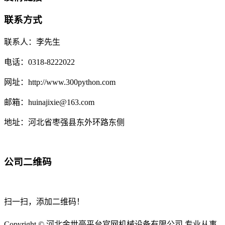
联系方式
联系人：李先生
电话：0318-8222022
网址：http://www.300python.com
邮箱：huinajixie@163.com
地址：河北省枣强县东外环路东侧
公司二维码
扫一扫，添加二维码！
Copyright © 河北金世豪平台官网机械设备有限公司 专业从事