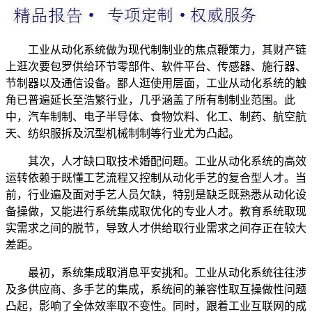
工业从动化系统做为现代制制业的焦点鞭策力，其财产链
上逛次要包罗供给环节零部件、软件平台、传感器、施行器、
节制器以及通信设备。鄙人逛使用层面，工业从动化系统的触
角已普遍延长至浩繁行业，几乎涵盖了所有制制业范围。此
中，汽车制制、电子半导体、食物饮料、化工、制药、航空航
天、纺织服拆及沉型机械制制等行业尤为凸起。
其次，人才缺口取技术婚配问题。工业从动化系统的高效
运转依赖于既懂工艺流程又控制从动化手艺的复合型人才。当
前，行业遍及面对手艺人员欠缺，特别是缺乏既熟悉从动化设
备操做，又能进行系统集成取优化的专业人才。教育系统取现
实需求之间的脱节，导致人才供给取行业需求之间存正在较大
差距。
最初，系统集成取消息平安挑和。工业从动化系统往往涉
及多供应商、多手艺的集成，系统间的兼容性取互操做性问题
凸起，影响了全体效率取不变性。同时，跟着工业互联网的成