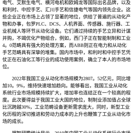
电气、艾默生电气、横河电机和欧姆龙等国际出名品牌，以及
和利时、中控手艺、汇川手艺和信捷电气等国内领先企业。这
些企业正在市场上占领了显著的地位，供给了普遍的从动化产
物和办事，包罗PLC、DCS、人机界面、传感器、施行器、工
业机械人等环节从动化设备。它们通过持续的手艺立异和计谋
并购，不竭优化产物组合，例如，西门子正在智能制制和工业
4。0范畴具有强大的处理方案，而ABB则正在电力和从动化
手艺范畴具有深挚的堆集。国内市场中，和利时和中控手艺凭
仗正在石油化工等行业的成功使用案例，确立了本人的市场地
位。
2022年我国工业从动化市场规模为2807。52亿元，同比增
加10。9%，维持快速增加趋向。能够看出，我国工业从动化
系统行业市场规模持续扩大，增加率也连结正在一个较高的程
度。此次要得益于我国工业大国的地位，制制业添加值占全球
比沉跨越30%，工业范畴设备更新需求庞大，同时，新型工业
化历程的深切推进和劳动力成本的上升也鞭策了工业从动化市
场的成长。