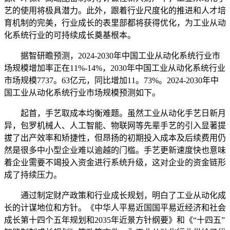
艺的使用将极具潜力。此外，跟着行业尺度化的推进和人才培
育机制的完美，行业成长的表里部都将获得优化，为工业从动
化系统行业的可持续成长奠基根本。
据智研瞻预测，2024-2030年中国工业从动化系统行业市
场规模增加率正在11%-14%，2030年中国工业从动化系统行业
市场规模7737。63亿元，同比增加11。73%。2024-2030年中
国工业从动化系统行业市场规模预测如下。
起首，手艺取成本均衡难题。虽然工业从动化手艺日新月
异，包罗机械人、人工智能、物联网等先辈手艺的引入显著提
拔了出产效率和矫捷性，但昂扬的初期投入成本及后续费用仍
然是很多中小型企业难以逾越的门槛。手艺更新速度快也意味
着企业需要不竭投入资金进行系统升级，这对企业的资金链形
成了持续压力。
通过制定财产政策和行业成长规划，明白了工业从动化成
长的计谋地位和方针。《中华人平易近国国平易近经济和社会
成长第十四个五年规划和2035年近景方针纲要》和《“十四五”