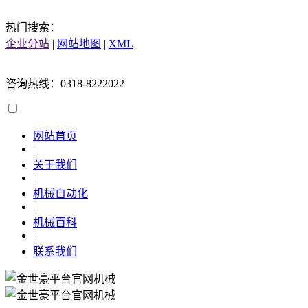
热门搜索：
企业分站
|
网站地图
|
XML
咨询热线：0318-8222022
网站首页
|
关于我们
|
机械自动化
|
机械百科
|
联系我们