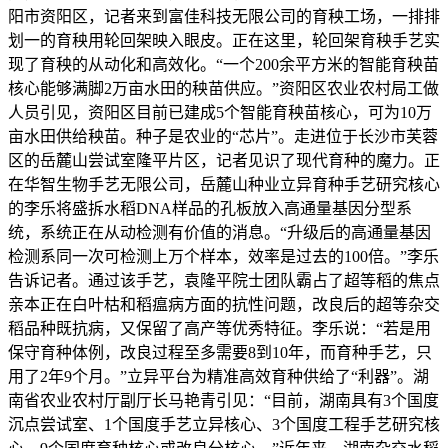
阳市资阳区，记者来到富佳科技无限公司的育秧工场，一排排
划一的育秧用轮回架映入眼皮。正在这里，轮回架育秧手艺实
现了育秧的从动化和高效化。“一个200余平方米的智能育秧苗
核心能够满脚2万亩水田的秧苗供应。”资阳区农业农村局工做
人员引见，资阳区目前已建成5个智能育秧苗核心，可为10万
亩水田供给秧苗。种子是农业的“芯片”。走进位于长沙市芙蓉
区的岳麓山尝试室隆平片区，记者见识了现代育种的魔力。正
在华智生物手艺无限公司，岳麓山种业立异育种手艺研究核心
的李乐将盛拆水稻DNA样品的孔板放入高通量基因分型系
统，系统正在从动检测有价值的消息。“升级后的高通量基因
检测系同一次可检测上万个样本，效率是过去的100倍。”李乐
告诉记者。通过该手艺，袁隆平院士团队霸占了超等稻的焦点
亲本正在白叶枯和稻瘟病方面的抗性问题，改良后的超等杂交
稻品种既抗病，又保留了高产等优秀特征。李乐说：“若是用
保守育种体例，改良过程至多需要8到10年，而育种手艺，只
用了2年9个月。”立异平台为精准高效育种供给了“利器”。湖
南省农业农村厅副厅长马艳青引见：“目前，湖南具有3个国度
沉点尝试室、1个国度手艺立异核心、3个国度工程手艺研究核