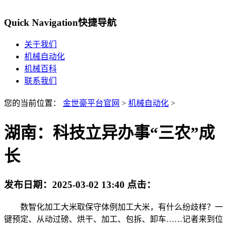
Quick Navigation
快捷导航
关于我们
机械自动化
机械百科
联系我们
您的当前位置：
金世豪平台官网
>
机械自动化
>
湖南：科技立异办事“三农”成
长
发布日期：
2025-03-02 13:40
点击：
数智化加工大米取保守体例加工大米，有什么纷歧样？一
键预定、从动过磅、烘干、加工、包拆、卸车……记者来到位