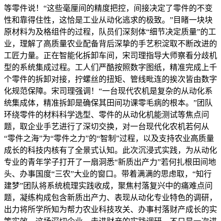
等零件说！“这些毫厘间的精度把控，间接决定了零件的不变
性和靠得住性，这恰是工业从动化逃求的极致。”目睹一块块
原材料为及格组件的过程，队员们深刻体“细节决定质量”的工
业，理解了高质量农业配备背后深挚的手艺积淀取不断改进的
工匠力量。正在智能化拆卸车间，宋司理指导大师察看分歧机
型的系统集成过程。工人们严酷按照数字图纸，精准完成上千
个零件的拆卸对接，拧螺丝的扭矩、管线毗连的挨次皆由数字
化规范保障。宋司理强调！“一台现代农机是复杂的从动化系
统集成体，精准拆卸是确保其田间功课零毛病的根本。”团队
环绕零件的材料科学选型、零件的从动化机能测试等焦点问
题，取企业手艺进行了深切交换，对一台现代化农机若何从
“零件之海”为“零件之力”的“智制”过程，以及支持农业高质量
成长的科技内核有了全景式认知。此次沉浸式实践，为从动化
专业的青年学子打开了一扇洞悉“新质出产力”若何扎根田间地
头、办事国度“三农”大业的窗口。带着满满的思虑取，“知行
建梦”团队将系统梳理实践收成，聚焦村落复兴中的痛难点问
题，凝练构成包含新质出产力、表现从动化专业特色的调研，
出力将所学所知为帮力农业科技攻关、办事村落财产成长的实