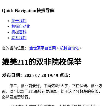
Quick Navigation
快捷导航
关于我们
机械自动化
机械百科
联系我们
您的当前位置：
金世豪平台官网
>
机械自动化
>
媲美211的双非院校保举
发布日期：
2025-07-28 19:49
点击：
第二，就业前景好。下面这6所大学，正在保研、就业方
面，以至比部门211高校还要超卓。处于这个分数段的家长，
必然要点赞珍藏。