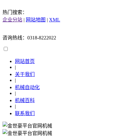
热门搜索：
企业分站
|
网站地图
|
XML
咨询热线：0318-8222022
网站首页
|
关于我们
|
机械自动化
|
机械百科
|
联系我们