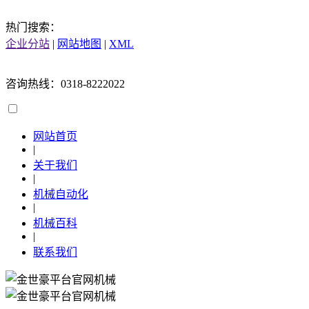
热门搜索：
企业分站
|
网站地图
|
XML
咨询热线：0318-8222022
网站首页
|
关于我们
|
机械自动化
|
机械百科
|
联系我们