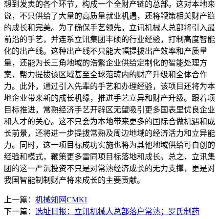
想到发卖的各个环节，构成一个全财产链的总部。这对本地来
说，不只供给了大量的高质量就业机遇，还将鞭策相关财产链
的成长和完美。为了确保手艺领先，立讯机械人总部将引入最
前沿的手艺，并连系立讯集团丰硕的行业经验，打制高度智能
化的出产线。这种出产线不只能大幅提拔出产效率和产质量
量，还能为长三角地域的浩繁企业供给定制化的智能处理方
案，帮力提拔该区域甚至全球范畴内的财产升级和全体合作
力。此外，通过引入先辈的手艺和办理经验，该项目还将为本
地企业带来新的成长机缘，推进手艺立异和财产升级。跟着项
目标推进，常熟经济手艺开辟区无望吸引更多国表里优良企业
和人才的关心。这不只会为本地带来更多的国际合做机遇和成
长前景，还将进一步提拔常熟及周边地域的经济活力和立异能
力。同时，这一项目标成功实施也将为其他地域供给可自创的
经验和模式，鞭策更多雷同项目标落地和成长。总之，立讯集
团的这一严沉投资不只是对常熟经济成长的无力支撑，更是对
我国智能制制财产将来成长的主要贡献。
上一篇：
机械知网CMKI
下一篇：
选址日报：立讯机械人总部落户常熟；罗氏制药