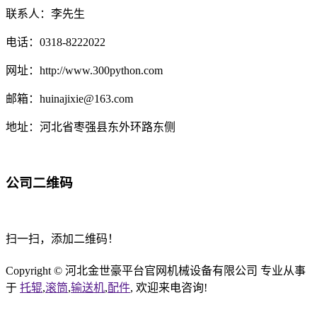
联系人：李先生
电话：0318-8222022
网址：http://www.300python.com
邮箱：huinajixie@163.com
地址：河北省枣强县东外环路东侧
公司二维码
扫一扫，添加二维码！
Copyright © 河北金世豪平台官网机械设备有限公司 专业从事
于
托辊
,
滚筒
,
输送机
,
配件
, 欢迎来电咨询!