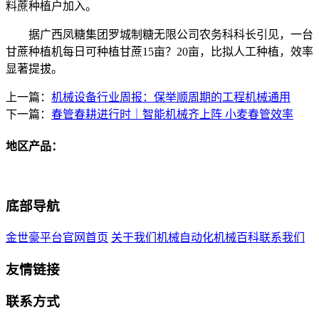
料蔗种植户加入。
据广西凤糖集团罗城制糖无限公司农务科科长引见，一台
甘蔗种植机每日可种植甘蔗15亩？20亩，比拟人工种植，效率
显著提拔。
上一篇：
机械设备行业周报：保举顺周期的工程机械通用
下一篇：
春管春耕进行时｜智能机械齐上阵 小麦春管效率
地区产品：
底部导航
金世豪平台官网首页
关于我们
机械自动化
机械百科
联系我们
友情链接
联系方式