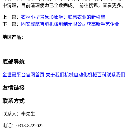
中清理，目前清理使命已全数完成。”前往搜狐，查看更多。
上一篇：
农林小型景象形象坐：聪慧农业的新引擎
下一篇：
固安冀航智能机械制制无限公司获高新手艺企业
地区产品：
底部导航
金世豪平台官网首页
关于我们
机械自动化
机械百科
联系我们
友情链接
联系方式
联系人：李先生
电话：0318-8222022