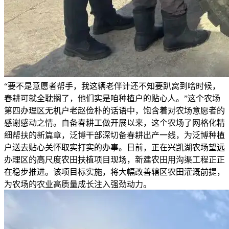
“要不是意愿者帮手，我这辆老伴计还不知要趴窝到啥时候，
春耕可就全耽搁了，他们实是咱种植户的贴心人。”这个农场
第四办理区无机户老赵俭朴的话语中，饱含着对农场意愿者的
感谢感动之情。自备春耕工做开展以来，这个农场了网格化精
细帮扶的新篇章，泛博干部深切备春耕出产一线，为泛博种植
户送去贴心关怀取实打实的办事。日前，正在兴凯湖农场望远
办理区的高尺度农田扶植项目现场，新建农田用沟渠工程正正
在稳步推进。该项目标实施，将大幅改善辖区农田灌溉前提，
为农场的农业高质量成长注入强劲动力。