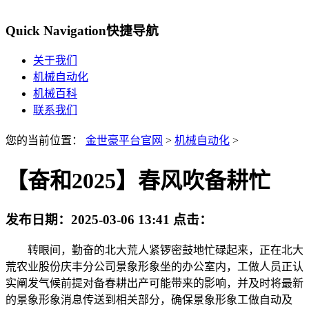
Quick Navigation
快捷导航
关于我们
机械自动化
机械百科
联系我们
您的当前位置：
金世豪平台官网
>
机械自动化
>
【奋和2025】春风吹备耕忙
发布日期：
2025-03-06 13:41
点击：
转眼间，勤奋的北大荒人紧锣密鼓地忙碌起来，正在北大
荒农业股份庆丰分公司景象形象坐的办公室内，工做人员正认
实阐发气候前提对备春耕出产可能带来的影响，并及时将最新
的景象形象消息传送到相关部分，确保景象形象工做自动及