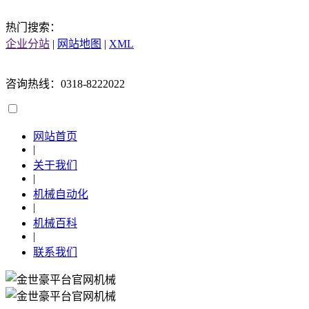
热门搜索：
企业分站
|
网站地图
|
XML
咨询热线：0318-8222022
网站首页
|
关于我们
|
机械自动化
|
机械百科
|
联系我们