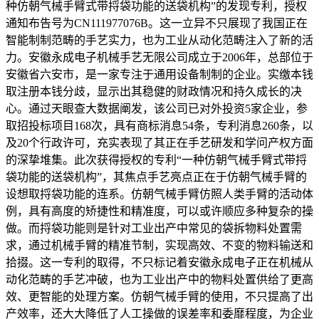
种仿朝气械手臂式带捋袋功能的送袋机构”的发现专利，授权
通知布告号为CN111977076B。这一立异不只展现了我国正在
智能制制范畴的手艺实力，也为工业从动化范畴注入了新的活
力。安徽永成电子机械手艺无限公司成立于2006年，总部位于
安徽省六安市，是一家专注于通用设备制制的企业。实缴本钱
取注册本钱分歧，显示出其稳健的财政情况和持久成长的决
心。通过天眼查大数据阐发，该公司已对外投资5家企业，参
取招投标项目168次，具有商标消息54条，专利消息260条，以
及20个行政许可，充实表现了其正在手艺研发和学问产权方面
的深挚堆集。此次获得授权的专利“一种仿朝气械手臂式带捋
袋功能的送袋机构”，其焦点手艺亮点正在于仿朝气械手臂的
设想取捋袋功能的连系。仿朝气械手臂仿照人类手臂的活动体
例，具有高度的矫捷性和精准度，可以或许顺应多种复杂的操
做。而捋袋功能则是针对工业出产中常见的袋拆物料处置需
求，通过机械手臂的精准节制，实现高效、不变的物料输送和
拾掇。这一专利的取得，不只标记着安徽永成电子正在机械从
动化范畴的手艺冲破，也为工业出产中的物料处置供给了更高
效、更智能的处理方案。仿朝气械手臂的使用，不只提高了出
产效率，还大大降低了人工操做的误差率和委靡程度，为企业