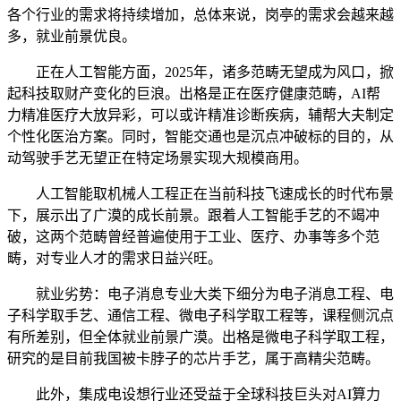
各个行业的需求将持续增加，总体来说，岗亭的需求会越来越
多，就业前景优良‌。
正在人工智能方面，2025年，诸多范畴无望成为风口，掀
起科技取财产变化的巨浪。出格是正在医疗健康范畴，AI帮
力精准医疗大放异彩，可以或许精准诊断疾病，辅帮大夫制定
个性化医治方案。同时，智能交通也是沉点冲破标的目的，从
动驾驶手艺无望正在特定场景实现大规模商用‌。
人工智能取机械人工程正在当前科技飞速成长的时代布景
下，展示出了广漠的成长前景。跟着人工智能手艺的不竭冲
破，这两个范畴曾经普遍使用于工业、医疗、办事等多个范
畴，对专业人才的需求日益兴旺‌。
‌就业劣势‌：电子消息专业大类下细分为电子消息工程、电
子科学取手艺、通信工程、微电子科学取工程等，课程侧沉点
有所差别，但全体就业前景广漠。出格是微电子科学取工程，
研究的是目前我国被卡脖子的芯片手艺，属于高精尖范畴‌。
此外，集成电设想行业还受益于全球科技巨头对AI算力