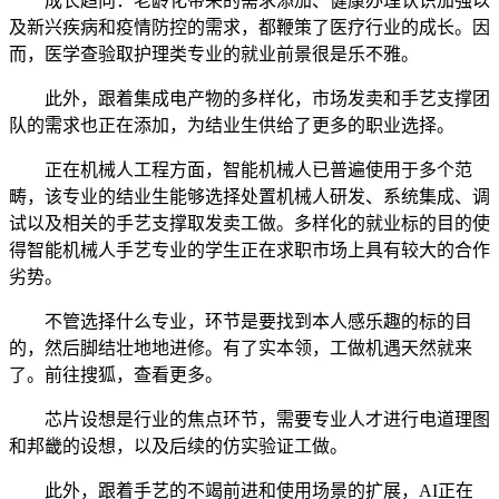
‌成长趋向‌：老龄化带来的需求添加、健康办理认识加强以
及新兴疾病和疫情防控的需求，都鞭策了医疗行业的成长。因
而，医学查验取护理类专业的就业前景很是乐不雅‌。
此外，跟着集成电产物的多样化，市场发卖和手艺支撑团
队的需求也正在添加，为结业生供给了更多的职业选择‌。
正在机械人工程方面，智能机械人已普遍使用于多个范
畴，该专业的结业生能够选择处置机械人研发、系统集成、调
试以及相关的手艺支撑取发卖工做。多样化的就业标的目的使
得智能机械人手艺专业的学生正在求职市场上具有较大的合作
劣势‌。
不管选择什么专业，环节是要找到本人感乐趣的标的目
的，然后脚结壮地地进修。有了实本领，工做机遇天然就来
了。前往搜狐，查看更多。
芯片设想是行业的焦点环节，需要专业人才进行电道理图
和邦畿的设想，以及后续的仿实验证工做‌。
此外，跟着手艺的不竭前进和使用场景的扩展，AI正在