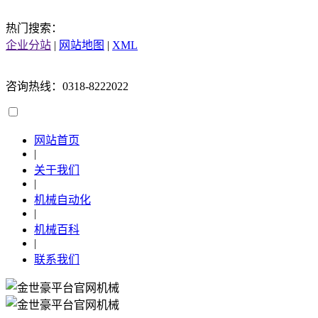
热门搜索：
企业分站
|
网站地图
|
XML
咨询热线：0318-8222022
网站首页
|
关于我们
|
机械自动化
|
机械百科
|
联系我们