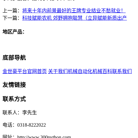
上一篇：
将来十年内前景最好的王牌专业结业不愁就业！
下一篇：
科技赋能农机 郊野拥抱聪慧（立异赋能新质出产
地区产品：
底部导航
金世豪平台官网首页
关于我们
机械自动化
机械百科
联系我们
友情链接
联系方式
联系人：李先生
电话：0318-8222022
网址：http://www.300python.com