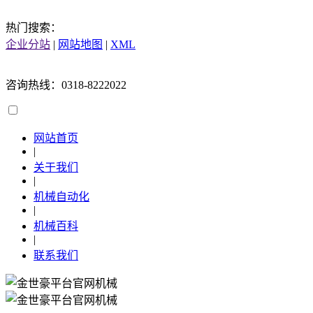
热门搜索：
企业分站
|
网站地图
|
XML
咨询热线：0318-8222022
网站首页
|
关于我们
|
机械自动化
|
机械百科
|
联系我们