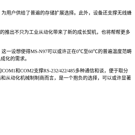
ATA），为用户供给了普遍的存储扩展选择。此外，设备还支撑无线蜂
它的推出不只为工业从动化带来了新的成长契机，也将帮帮更多
。这一设想使得MS-N97可以或许正在0℃至60℃的普遍温度范畴
集成化的需求。
和COM2支撑RS-232/422/485多种通信和谈，便于取分
合商和从动化机械制制商而言，是一个抱负的选择，可以或许显著