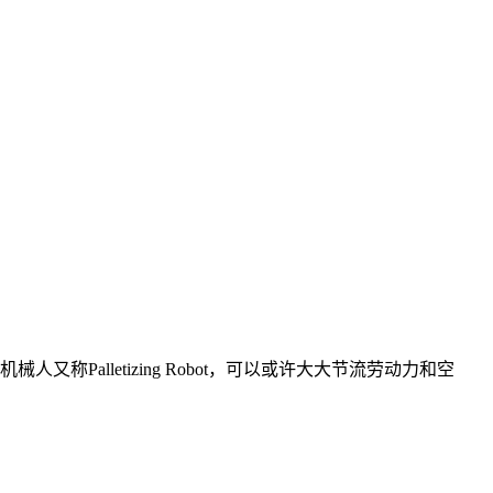
机械人又称Palletizing Robot，可以或许大大节流劳动力和空