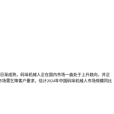
日渐成熟，码垛机械人正在国内市场一曲处于上升趋向，并正
场需乞降客户要求，估计2024年中国码垛机械人市场规模同比