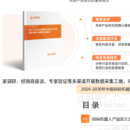
家调研、经销商座谈、专家验证等多渠道开展数据采集工做，