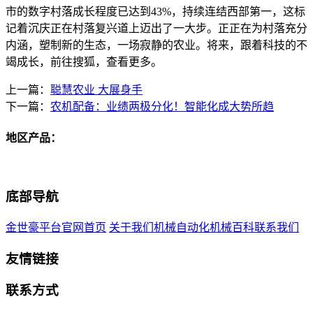
市的数字村落成长程度已达到43%，持续连结西部第一，这标
记着沉庆正在村落复兴道上迈出了一大步。正正在为村落充分
内涵，塑制新的生态，一场寂静的农业。将来，跟着科技的不
竭成长，前往搜狐，查看更多。
上一篇：
聪慧农业 大展身手
下一篇：
农机配备：业绩两极分化！智能化成大势所趋
地区产品：
底部导航
金世豪平台官网首页
关于我们
机械自动化
机械百科
联系我们
友情链接
联系方式