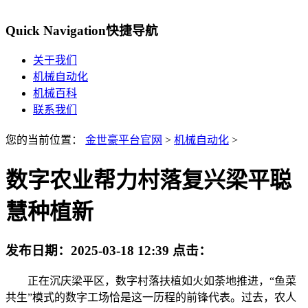
Quick Navigation
快捷导航
关于我们
机械自动化
机械百科
联系我们
您的当前位置：
金世豪平台官网
>
机械自动化
>
数字农业帮力村落复兴梁平聪
慧种植新
发布日期：
2025-03-18 12:39
点击：
正在沉庆梁平区，数字村落扶植如火如荼地推进，“鱼菜
共生”模式的数字工场恰是这一历程的前锋代表。过去，农人