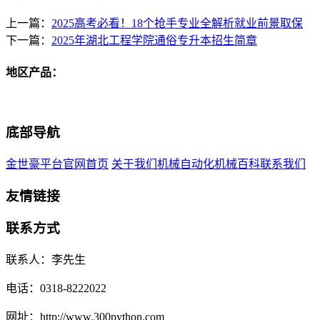
上一篇：
2025高考必看！18个抢手专业全解析就业前景取保
下一篇：
2025年湖北工程学院通俗专升本招生简章
地区产品：
底部导航
金世豪平台官网首页
关于我们
机械自动化
机械百科
联系我们
友情链接
联系方式
联系人：李先生
电话：0318-8222022
网址：http://www.300python.com