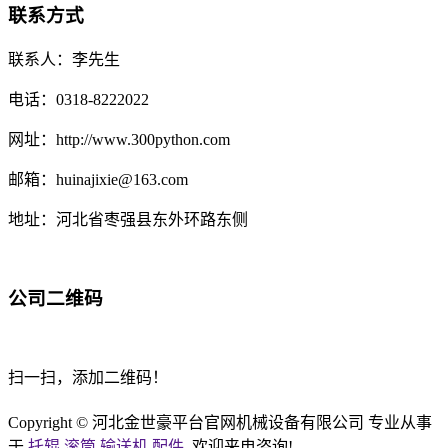
联系方式
联系人：李先生
电话：0318-8222022
网址：http://www.300python.com
邮箱：huinajixie@163.com
地址：河北省枣强县东外环路东侧
公司二维码
扫一扫，添加二维码！
Copyright © 河北金世豪平台官网机械设备有限公司 专业从事
于
托辊
,
滚筒
,
输送机
,
配件
, 欢迎来电咨询!