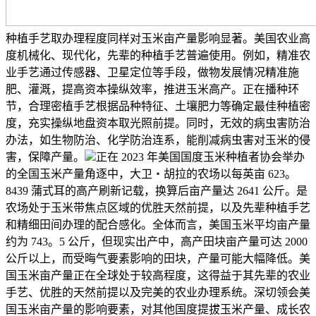
种植手艺取办理程度同样对玉米亩产量影响显著。美国农业高
度机械化、现代化，先辈的种植手艺普遍使用。例如，精准农
业手艺通过传感器、卫星定位等手段，做物发展情况精准施
肥、灌溉，提高资本操纵效率，推进玉米高产。正在播种环
节，合理密植手艺根据品种特征、土壤肥力等确定最佳种植密
度，充实操纵地盘资本取光照前提。同时，无效的病虫害防治
办法，如生物防治、化学防治连系，能削减病虫害对玉米的侵
害，保障产量。
正在 2023 年美国国度玉米种植者协会举办
的全国玉米产量角逐中，大卫・胡拉的农场以每英亩 623。
8439 蒲式耳的高产刷新记载，换算后亩产量达 2641 公斤。是
农场处于玉米带焦点区域的优胜天然前提，以及先辈种植手艺
和精细田间办理的配合感化。全体而言，美国玉米平均亩产量
约为 743。5 公斤，但现实出产中，高产田块亩产量可达 2000
公斤以上，而受晦气要素影响的田块，产量可能大幅降低。美
国玉米亩产量正在全球处于较高程度，这得益于其先辈的农业
手艺、优胜的天然前提以及完美的农业办理系统。深切领会美
国玉米亩产量的影响要素，对其他国度提拔玉米产量、成长农