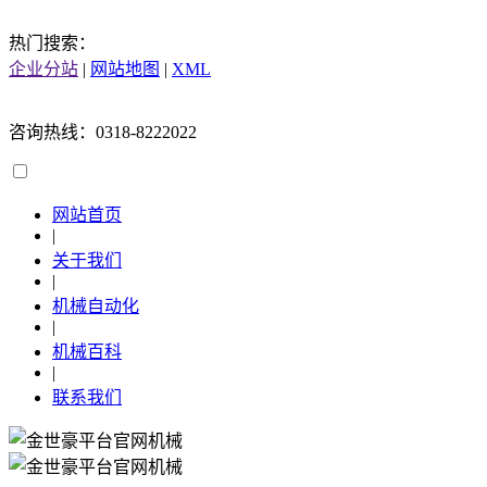
热门搜索：
企业分站
|
网站地图
|
XML
咨询热线：0318-8222022
网站首页
|
关于我们
|
机械自动化
|
机械百科
|
联系我们