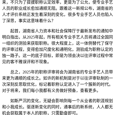
来，不只为了提拔职称认定效率，更是为了公允，使专业手艺
人员的职业成长愈加通顺无阻。跟着这一新规公布，湖南省的
人才评价系统正发生着深刻的变化，很多专业手艺人员也陷入
了深思，事实这意味着什么？
起首，湖南省人力资本和社会保障厅于最新发布的通知中
明白指出，从2025年起，所有相关专业手艺人员将通过全国同
一组织的测验来获取职称。很大程度上，这一体例替代了保守
的评审过程，变得愈加尺度化和通明化，测验成为职称认定的
独一路子。这一的底子目标，即是为领会决以往评审过程中常
见的客不雅误评和不现象。
总之，2025年的职称评审将会为湖南省的专业手艺人员带
来更为通顺的成长之。如许的新机制是对于以往评审轨制的一
次深刻反思取优化，标记着职称认定进入了一个簇新的时代。
对于将来，我们每小我都有义务做好预备，查看更多。
如斯严沉的变化，无疑会影响到每一个从业者的职涯规划
和小我成长。驱逐新变化的同时，通事后的新系统，人人都无
机会获取属于本人的职称，只需勤奋即可。