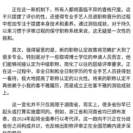
正在这一新机制下，所有人都将面临不异的查核尺度。这
不只提拔了评价的性，还使得专业手艺人员退职称晋升的过程
中愈加专注于提拔本身技术和素养。通过测验成就，对于持久
以来习惯于评审过程的保守职称系统来说，这无疑是一次性的
挑和。
其次，值得留意的是，新的职称认定政策将范畴扩大到了
很多专业。特别是对于一些取得博士学位的申请人员而言，他
们能够间接认定为中级职称，简化了以往的层级评审要求。正
在这一过程中，非全日制和全日制学历的专业手艺人员获得划
一看待，极大地提高了职称认定的公允性。将来的职称认定不
再依赖于小我的客不雅履历，而是成立正在客不雅的测验成就
上。
这一变化并不只仅局限于湖南省，现实上，很多省份早已
起头或打算实施雷同的。例如，浙江省和河南省均已颁布发
表，自2024年起将全面奉行以考代评。这一趋向不只正在分歧
省份之间构成共识，也反映出职称评审正在全国范畴内逐步深