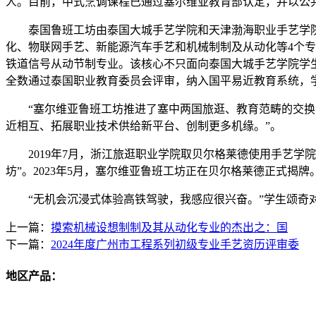
人。目前，中式烹调课程已通过塞尔维亚教育部认定，并以公
泰国鲁班工坊由泰国大城手艺学院和天津渤海职业手艺学院于
化、物联网手艺、新能源汽车手艺和机械制制及从动化等4个专
铁道信号从动节制专业。该核心不只面向泰国大城手艺学院学生
全数通过泰国职业教育委员会评审，纳入国平易近教育系统，
“塞尔维亚鲁班工坊推进了塞中两国旅逛、教育范畴的交换，
近相互、拓展职业技术供给新平台、创制更多机缘。”。
2019年7月，浙江旅逛职业学院取贝尔格莱德使用手艺学院合
坊”。2023年5月，塞尔维亚鲁班工坊正在贝尔格莱德正式揭牌
“无机会沉浸式体验高铁驾驶，我感应很兴奋。”学生颂奇对
上一篇：
摸索机械设想制制及其从动化专业的杰出之：国
下一篇：
2024年度广州市工程系列初级专业手艺资历评审委
地区产品：