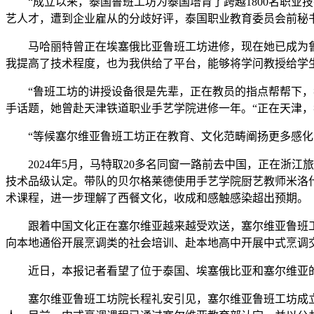
“成立以来，泰国鲁班工坊为泰国培育了跨越1800名职业
艺人才，遭到企业雇从的分歧好评，泰国职业教育委员会前秘
马哈丽特曾正在埃塞俄比亚鲁班工坊进修，现在她已成为鲁班
我提高了技术程度，也为我供给了平台，能够将学问教授给学
“鲁班工坊的讲授设备很是先辈，正在教员的指点帮帮下，我
手话题，她曾赴天津铁道职业手艺学院进修一年。“正在天津
“等候塞尔维亚鲁班工坊正在教育、文化范畴阐扬更多感化，
2024年5月，马特取20多名同窗一路前去中国，正在浙江
技术品级认定。带队的贝尔格莱德使用手艺学院厨艺教师米洛
术课程，进一步理解了西餐文化，收成和感触感染超出预期。
跟着中国文化正在塞尔维亚越来越受欢送，塞尔维亚鲁班工坊
向本地通俗开展烹调类的社会培训、赴本地高中开展中式烹调
近日，本报记者看望了位于泰国、埃塞俄比亚和塞尔维亚的
塞尔维亚鲁班工坊院长程礼安引见，塞尔维亚鲁班工坊成立以