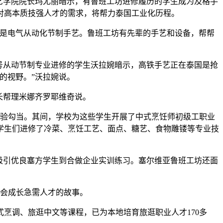
艺学院院长玛尤丽暗示，有鲁班工坊进修履历的学生成为及格手
对高本质技强人才的需求，将帮力泰国工业化历程。
是电气从动化节制手艺。鲁班工坊有先辈的手艺和设备，帮帮
号从动节制专业进修的学生沃拉婉暗示，高铁手艺正在泰国是抢
的视野。”沃拉婉说。
长帮理米娜齐罗耶维奇说。
体验勾当。其间，学校为这些学生开展了中式烹饪师初级工职业
学生们进修了冷菜、烹饪工艺、面点、糖艺、食物雕镂等专业技
吸引优良塞方学生到合做企业实训练习。塞尔维亚鲁班工坊还面
会成长急需人才的故事。
调、旅逛中文等课程，已为本地培育旅逛职业人才170多