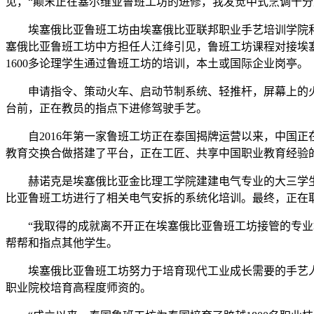
见，“颠末正在塞尔维亚鲁班工坊的进修，我发觉中式烹调十分
埃塞俄比亚鲁班工坊由埃塞俄比亚联邦职业手艺培训学院和天
塞俄比亚鲁班工坊中方担任人江绛引见，鲁班工坊课程对接埃
1600多论理学生通过鲁班工坊的培训，本土或国际企业岗亭。
申请指令、策动火车、启动节制系统、轻推杆，屏幕上的火
台前，正在教员的指点下进修驾驶手艺。
自2016年第一家鲁班工坊正在泰国揭牌运营以来，中国正在
教育交换合做搭建了平台，正在工匠、共享中国职业教育经验
赫诺克是埃塞俄比亚金比理工学院建建电气专业的大三学生。2
比亚鲁班工坊进行了相关电气安拆的系统化培训。最终，正在
“我取得的成就离不开正在埃塞俄比亚鲁班工坊接管的专业培
帮帮和指点其他学生。
埃塞俄比亚鲁班工坊努力于培育现代工业成长需要的手艺人才
职业院校培育高程度师资的。