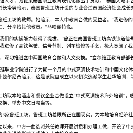
技强人才，为鞭策泰国职业教育现代化做出了贡献。”泰国大城手
书长塔努暗示，泰国鲁班工坊开设的专业合适泰国经济社会成长
工坊的教师。她暗示，本人中教育合做的受益者。“我进修的
生、分享给其他教员。”马哈丽特说。
们的实操能力获得了提拔。”曾正在泰国鲁班工坊高铁铁道信
，我进修了高铁驾驶、信号节制、列车检修等手艺，极大宽阔了我
深切推进塞中两国教育合做和人文交换。”塞尔维亚教育部部
旅逛职业学院进行了为期一个月的中式烹调技术培训和中国文化
什兹尔尼奇暗示，这是该院自成立以来初次选派学生赴华培训，
取本地酒店和餐饮企业合做设立“中式烹调技术海外培训”，
交换、举办中文日勾当等。
3家鲁班工坊，鲁班工坊着眼所正在国现实，为本地培育经济社
来，中方一曲选派兼任教师开展讲授和办理工做，开设了中式烹