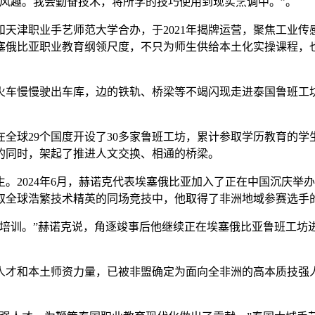
风趣。我会勤奋技术，将所学的技巧使用到现实烹调中。”。
津职业手艺师范大学合办，于2021年揭牌运营，聚焦工业传
塞俄比亚职业教育纲领尺度，不只为师生供给本土化实操课程，
车慢慢驶出车库，边的铁轨、桥梁等不竭闪现走进泰国鲁班工坊
全球29个国度开设了30多家鲁班工坊，累计参取学历教育的学
的同时，架起了推进人文交换、相通的桥梁。
024年6月，赫诺克代表埃塞俄比亚加入了正在中国沉庆举办
取全球浩繁技术精英的同场竞技中，他取得了非洲地域参赛选手
训。”赫诺克说，角逐竣事后他继续正在埃塞俄比亚鲁班工坊
和本土师资力量，已被非盟确定为面向全非洲的高本质技强人