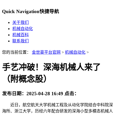
Quick Navigation
快捷导航
关于我们
机械自动化
机械百科
联系我们
您的当前位置：
金世豪平台官网
>
机械自动化
>
手艺冲破！深海机械人来了
（附概念股）
发布日期：
2025-04-28 16:49
点击：
近日，航空航天大学机械工程及从动化学院结合中科院深
海所、浙江大学，历经六年配合研发的深海小型多模态机械人