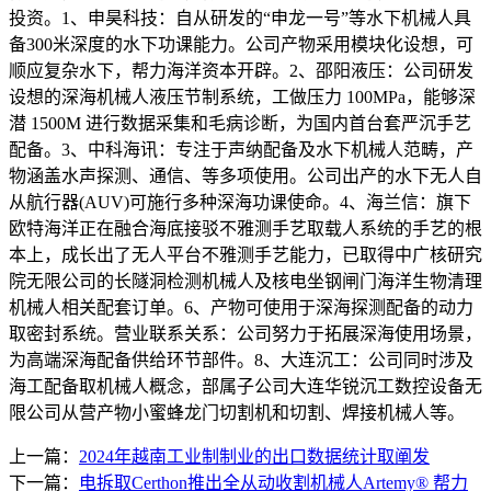
投资。1、申昊科技：自从研发的“申龙一号”等水下机械人具
备300米深度的水下功课能力。公司产物采用模块化设想，可
顺应复杂水下，帮力海洋资本开辟。2、邵阳液压：公司研发
设想的深海机械人液压节制系统，工做压力 100MPa，能够深
潜 1500M 进行数据采集和毛病诊断，为国内首台套严沉手艺
配备。3、中科海讯：专注于声纳配备及水下机械人范畴，产
物涵盖水声探测、通信、等多项使用。公司出产的水下无人自
从航行器(AUV)可施行多种深海功课使命。4、海兰信：旗下
欧特海洋正在融合海底接驳不雅测手艺取载人系统的手艺的根
本上，成长出了无人平台不雅测手艺能力，已取得中广核研究
院无限公司的长隧洞检测机械人及核电坐钢闸门海洋生物清理
机械人相关配套订单。6、产物可使用于深海探测配备的动力
取密封系统。营业联系关系：公司努力于拓展深海使用场景，
为高端深海配备供给环节部件。8、大连沉工：公司同时涉及
海工配备取机械人概念，部属子公司大连华锐沉工数控设备无
限公司从营产物小蜜蜂龙门切割机和切割、焊接机械人等。
上一篇：
2024年越南工业制制业的出口数据统计取阐发
下一篇：
电拆取Certhon推出全从动收割机械人Artemy® 帮力