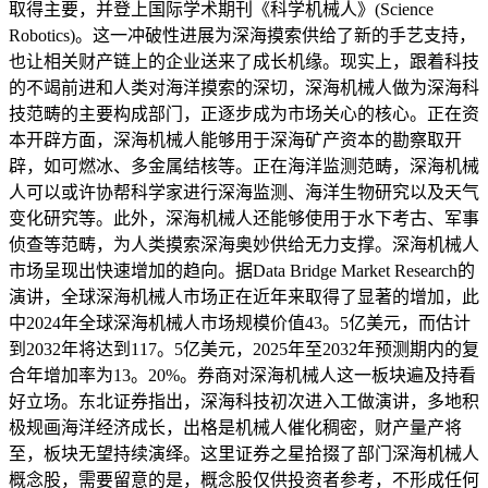
取得主要，并登上国际学术期刊《科学机械人》(Science
Robotics)。这一冲破性进展为深海摸索供给了新的手艺支持，
也让相关财产链上的企业送来了成长机缘。现实上，跟着科技
的不竭前进和人类对海洋摸索的深切，深海机械人做为深海科
技范畴的主要构成部门，正逐步成为市场关心的核心。正在资
本开辟方面，深海机械人能够用于深海矿产资本的勘察取开
辟，如可燃冰、多金属结核等。正在海洋监测范畴，深海机械
人可以或许协帮科学家进行深海监测、海洋生物研究以及天气
变化研究等。此外，深海机械人还能够使用于水下考古、军事
侦查等范畴，为人类摸索深海奥妙供给无力支撑。深海机械人
市场呈现出快速增加的趋向。据Data Bridge Market Research的
演讲，全球深海机械人市场正在近年来取得了显著的增加，此
中2024年全球深海机械人市场规模价值43。5亿美元，而估计
到2032年将达到117。5亿美元，2025年至2032年预测期内的复
合年增加率为13。20%。券商对深海机械人这一板块遍及持看
好立场。东北证券指出，深海科技初次进入工做演讲，多地积
极规画海洋经济成长，出格是机械人催化稠密，财产量产将
至，板块无望持续演绎。这里证券之星拾掇了部门深海机械人
概念股，需要留意的是，概念股仅供投资者参考，不形成任何