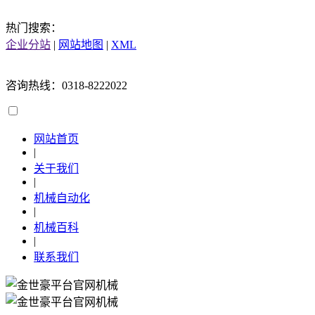
热门搜索：
企业分站
|
网站地图
|
XML
咨询热线：0318-8222022
网站首页
|
关于我们
|
机械自动化
|
机械百科
|
联系我们