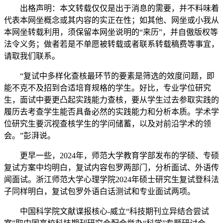
出格声明：本文转载仅仅是出于消息的需要，并不料味着
代表本网坐概念或其内容的实正在性；如其他、网坐或小我从
本网坐转载利用，须保留本网坐说明的“来历”，并自傲版权等
法令义务；做者若是不单愿被转载或者联系转载稿费等事宜，
请取我们联系。
“复试中多样化查核最环节的要素是筛选的效度问题，即
能不克不及招到合适培育规格的学生。好比，专业学位研究
生，面试中要更凸起实践能力查核，要从学生过去参取实践的
履历去考查学生能否具备必然的实践能力和分析本质。学术学
位研究生要沉视查核学生的学问储蓄，以及对前沿学术的领
会。”彭湃说。
更早一些，2024年，师范大学教育学部发布的学硕、专硕
复试方案中均明白，复试内容包罗两部门，分析面试、外语传
闻面试。浙江师范大学心理学院2024年硕士研究生复试登科法
子同样明白，复试包罗外语白话测试和专业面试两项。
中国科学院文献谍报核心-威立“科技期刊立异结合尝试