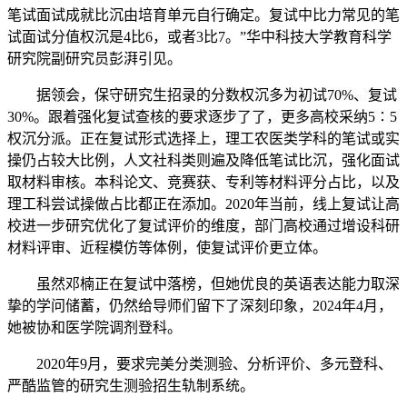
笔试面试成就比沉由培育单元自行确定。复试中比力常见的笔
试面试分值权沉是4比6，或者3比7。”华中科技大学教育科学
研究院副研究员彭湃引见。
据领会，保守研究生招录的分数权沉多为初试70%、复试
30%。跟着强化复试查核的要求逐步了了，更多高校采纳5∶5
权沉分派。正在复试形式选择上，理工农医类学科的笔试或实
操仍占较大比例，人文社科类则遍及降低笔试比沉，强化面试
取材料审核。本科论文、竞赛获、专利等材料评分占比，以及
理工科尝试操做占比都正在添加。2020年当前，线上复试让高
校进一步研究优化了复试评价的维度，部门高校通过增设科研
材料评审、近程模仿等体例，使复试评价更立体。
虽然邓楠正在复试中落榜，但她优良的英语表达能力取深
挚的学问储蓄，仍然给导师们留下了深刻印象，2024年4月，
她被协和医学院调剂登科。
2020年9月，要求完美分类测验、分析评价、多元登科、
严酷监管的研究生测验招生轨制系统。