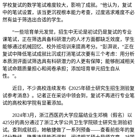
学校复试的数学笔试难度较大，影响了成就。”他认为，复试
中的笔试设置，该当更沉视根本能力考查，过度逃求难度不必
然有益于筛选出合适的学生。
“一些培育单元发觉，招生中无论是初试仍是复试的专业
课笔试，正在筛选具备科研潜力的人才方面都缺乏效度，学生
能够通过机械回忆、校外班培训来提高考分。”彭湃说，“正在
复试中降低笔试成就比沉或打消笔试次要有三个考虑：用分析
本质测评面试筛选具有科研潜力的人更有保障；能够削减相关
笔试命题质量担心和阅卷承担；添加培育单元招生自从
性。”。
近日，不少高校连续发布《2025年硕士研究生招生测验复
试参考消息》。记者正在采访中领会到，复试不再进行专业笔
试的高校和学院有显著添加。
2024年3月，浙江西医药大学应届结业生邓楠（假名）以
425分的高分通过了浙江大学公共卫生学院硕士研究生测验初
试。查到成就后，她敏捷做了一系列预备——查看前些年的复