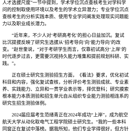
人才选拔尺度”一节中提到，学术学位沉点查核考生对学科学
问的控制取使用环境以及考生的学术立异潜力；专业学位沉点
查核考生的分析实践本质、使用专业学问阐发处理现实问题能
力以及职业成长潜力。
“近年来，不少人对‘考研高考化’的担心日益加沉。复试
比沉提拔反映了研究生选拔从‘招考导向’向‘能力导向’的改
变。”赵世奎说，“对于考研学生而言，仅靠初试高分‘上岸’的
时代逐步过去，更需要沉视持久能力堆集和提前规划科研、实
践。”。
正在硕士研究生测验招生方面，《看法》要求，优化初试
科目和内容，强化复试查核，分析评价考生测验成就、专业素
养、实践能力、立异和一贯学业表示等，择优登科；研究摸索
根本能力本质测验和招生单元自从组织专业能力测验相连系的
研究生招生测验体例。
2024届应届考生范绪青正在2024年成功“上岸”，成为航空
航天大学从动化取电气工程学院硕士研究生。“我的一些本科
同窗正在复试中落榜。据我所知，他们专业学得很好，但方针