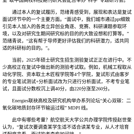
室”取中国高校科技期刊研究会配合举办“科学”专题研讨会。
通过本人的复试履历，范绪青感受到，展现和表达是复试
面试环节中的一个主要方面。“面试中，我们城市通过ppt细致
引见本人加入的各类立异创业角逐、竞赛、科研课题参取环
境，以及对研究生期间研究标的目的的大致设想和打算等。”
范绪青说，“这有帮于导师更好评估我们的科研潜力，适共同
适的科研标的目的。”。
当前，2025年硕士研究生招生测验复试正正在进行中。不
少高校正在复试中做出新的测验考试取。例如，机械工程取从
动化学院、资本取土木匠程学院等4个学院，复试形式由客岁
的专业笔试测试+分析面试改为只进行分析面试，不考专业笔
试，且面试分数权沉上调40分，由220分涨至260分。
Energies联袂高校及研究机构举办系列论坛“关心双碳：二
氧化碳地质封存环节输运过程” MDPI 线。
此中有哪些考量？航空航天大学公共办理学院传授赵世奎
认为，“复试次要调查某学生适不适合读某专业，从人才培育