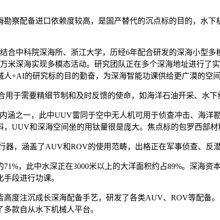
勘察配备进口依赖度较高，是国产替代的沉点标的目的，水下机
合中科院深海所、浙江大学，历经6年配合研发的深海小型多模态研
克，能正在万米深海实现多模态活动。研究团队正在多个深海地址进
人+AI的研究标的目的勤奋，为深海智能功课供给更广漠的空
合用于需要精细节制和及时反馈的使命，如海洋石油开采、水下
之一，此中UUV雷同于空中无人机可用于侦查冲击、海洋勘察等
料，UUV和深海空间坐的用钛量很是庞大。焦点标的包罗西部材
器，涵盖了AUV和ROV的使用范畴，出格正在军事侦查、反
%，此中水深正在3000米以上的大洋面积约占89%。深海资
化手段进行功课。
度注沉成长深海配备手艺，研发了各类AUV、ROV等配备。
了多款自从水下机械人平台。