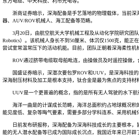
东方电缆、中天科技、利市光电等。
浙商证券暗示，深海配备是手艺落地的物理载体，当前深海
器、AUV/ROV机械人、海工配备等范畴。
3月20日，由航空航天大学机械工程及从动化学院研究团队结
Robotics）。该机械人身长不到50厘米、体沉仅1500
尝试室常温常压下的活动机能。目前，团队正朝着深海柔性机械
ROV通过脐带电缆取母船毗连，由操做员及时遥控操做，
国盛证券暗示，深潜次要包罗ROV和UUV，是深海科技的内涵
深海耐压材料及加工是根本支持，钛合金是最为焦点的支持材
UUV是一个更普遍的概念，指的是所有无人驾驶的水下航行
海洋一曲是的计谋成长范畴，海洋总面积约占地球概况积的71
能见度低、复杂等晦气要素，需要多部分学科连系、采用机械
日前发布研报称，深海配备为深海科技成长的主要根本，皆高
能的无人潜水配备等已成为国际成长沉点，我国近年来已开辟