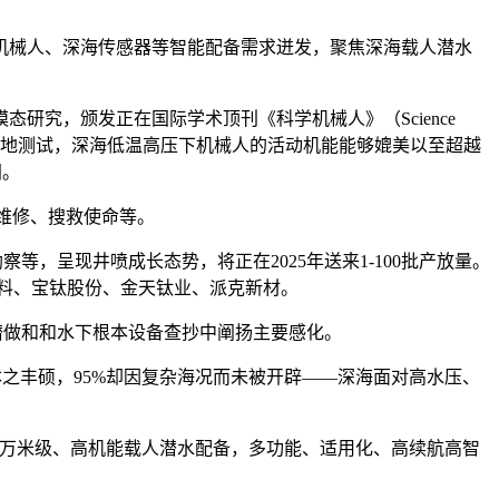
械人、深海传感器等智能配备需求迸发，聚焦深海载人潜水
究，颁发正在国际学术顶刊《科学机械人》（Science
行了实地测试，深海低温高压下机械人的活动机能能够媲美以至超越
间。
维修、搜救使命等。
，呈现井喷成长态势，将正在2025年送来1-100批产放量。
料、宝钛股份、金天钛业、派克新材。
潜做和和水下根本设备查抄中阐扬主要感化。
本之丰硕，95%却因复杂海况而未被开辟——深海面对高水压、
万米级、高机能载人潜水配备，多功能、适用化、高续航高智