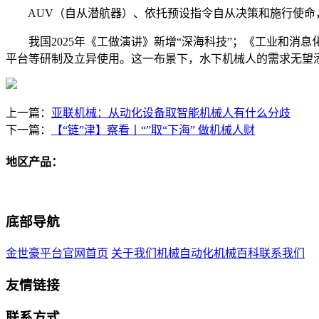
AUV（自从潜航器）、依托预设指令自从决策和施行使命
我国2025年《工做演讲》新增“深海科技”；《工业和消
平台等研制及立异使用。这一布景下，水下机械人的需求无望
上一篇：
亚联机械：从动化设备取智能机械人有什么分歧
下一篇：
【“链”津】察看丨“”取“下海” 做机械人财
地区产品：
底部导航
金世豪平台官网首页
关于我们
机械自动化
机械百科
联系我们
友情链接
联系方式