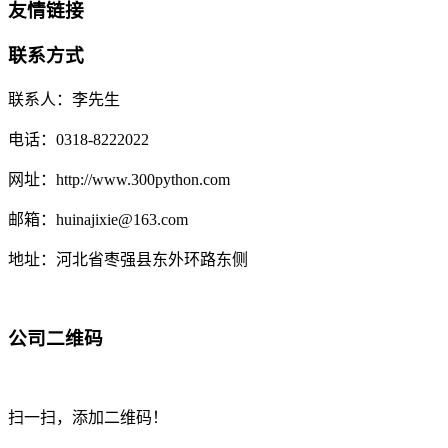
友情链接
联系方式
联系人：李先生
电话：0318-8222022
网址：http://www.300python.com
邮箱：huinajixie@163.com
地址：河北省枣强县东外环路东侧
公司二维码
扫一扫，添加二维码！