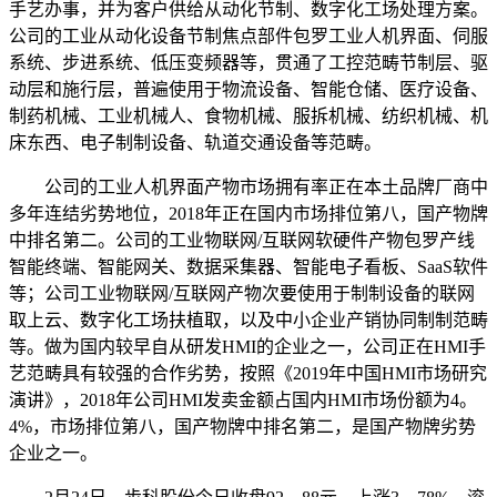
手艺办事，并为客户供给从动化节制、数字化工场处理方案。
公司的工业从动化设备节制焦点部件包罗工业人机界面、伺服
系统、步进系统、低压变频器等，贯通了工控范畴节制层、驱
动层和施行层，普遍使用于物流设备、智能仓储、医疗设备、
制药机械、工业机械人、食物机械、服拆机械、纺织机械、机
床东西、电子制制设备、轨道交通设备等范畴。
公司的工业人机界面产物市场拥有率正在本土品牌厂商中
多年连结劣势地位，2018年正在国内市场排位第八，国产物牌
中排名第二。公司的工业物联网/互联网软硬件产物包罗产线
智能终端、智能网关、数据采集器、智能电子看板、SaaS软件
等；公司工业物联网/互联网产物次要使用于制制设备的联网
取上云、数字化工场扶植取，以及中小企业产销协同制制范畴
等。做为国内较早自从研发HMI的企业之一，公司正在HMI手
艺范畴具有较强的合作劣势，按照《2019年中国HMI市场研究
演讲》，2018年公司HMI发卖金额占国内HMI市场份额为4。
4%，市场排位第八，国产物牌中排名第二，是国产物牌劣势
企业之一。