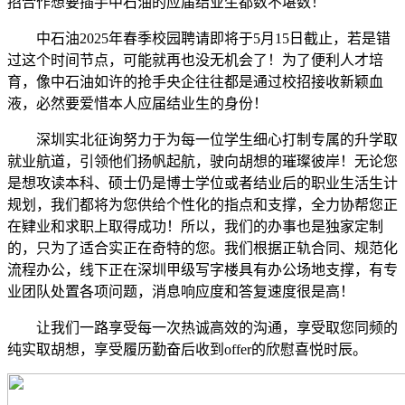
招合作想要插手中石油的应届结业生都数不堪数！
中石油2025年春季校园聘请即将于5月15日截止，若是错
过这个时间节点，可能就再也没无机会了！为了便利人才培
育，像中石油如许的抢手央企往往都是通过校招接收新颖血
液，必然要爱惜本人应届结业生的身份！
深圳实北征询努力于为每一位学生细心打制专属的升学取
就业航道，引领他们扬帆起航，驶向胡想的璀璨彼岸！无论您
是想攻读本科、硕士仍是博士学位或者结业后的职业生活生计
规划，我们都将为您供给个性化的指点和支撑，全力协帮您正
在肄业和求职上取得成功！所以，我们的办事也是独家定制
的，只为了适合实正在奇特的您。我们根据正轨合同、规范化
流程办公，线下正在深圳甲级写字楼具有办公场地支撑，有专
业团队处置各项问题，消息响应度和答复速度很是高！
让我们一路享受每一次热诚高效的沟通，享受取您同频的
纯实取胡想，享受履历勤奋后收到offer的欣慰喜悦时辰。