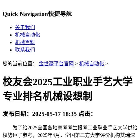
Quick Navigation
快捷导航
关于我们
机械自动化
机械百科
联系我们
您的当前位置：
金世豪平台官网
>
机械自动化
>
校友会2025工业职业手艺大学
专业排名机械设想制
发布日期：
2025-05-17 18:35
点击：
为了给2025全国各地高考考生报考工业职业手艺大学供给
权势巨子参考，2025年4月，全国第三方大学评价机构艾瑞深