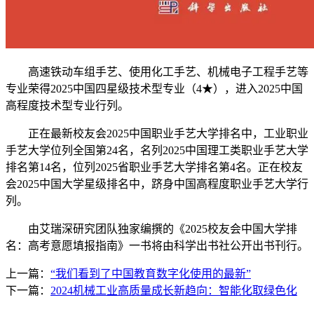
高速铁动车组手艺、使用化工手艺、机械电子工程手艺等
专业荣得2025中国四星级技术型专业（4★），进入2025中国
高程度技术型专业行列。
正在最新校友会2025中国职业手艺大学排名中，工业职业
手艺大学位列全国第24名，名列2025中国理工类职业手艺大学
排名第14名，位列2025省职业手艺大学排名第4名。正在校友
会2025中国大学星级排名中，跻身中国高程度职业手艺大学行
列。
由艾瑞深研究团队独家编撰的《2025校友会中国大学排
名：高考意愿填报指南》一书将由科学出书社公开出书刊行。
上一篇：
“我们看到了中国教育数字化使用的最新”
下一篇：
2024机械工业高质量成长新趋向：智能化取绿色化