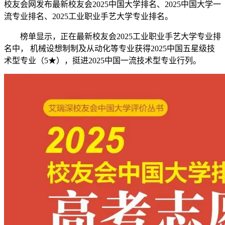
校友会网发布最新校友会2025中国大学排名、2025中国大学一
流专业排名、2025工业职业手艺大学专业排名。
榜单显示，正在最新校友会2025工业职业手艺大学专业排
名中， 机械设想制制及从动化等专业获得2025中国五星级技
术型专业（5★），挺进2025中国一流技术型专业行列。