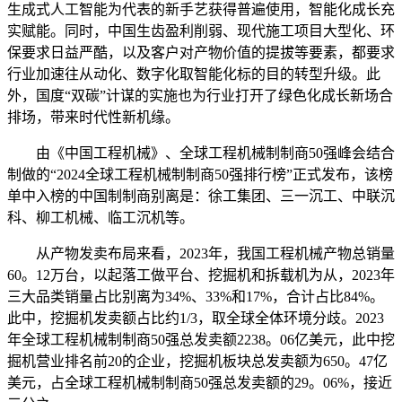
生成式人工智能为代表的新手艺获得普遍使用，智能化成长充
实赋能。同时，中国生齿盈利削弱、现代施工项目大型化、环
保要求日益严酷，以及客户对产物价值的提拔等要素，都要求
行业加速往从动化、数字化取智能化标的目的转型升级。此
外，国度“双碳”计谋的实施也为行业打开了绿色化成长新场合
排场，带来时代性新机缘。
由《中国工程机械》、全球工程机械制制商50强峰会结合
制做的“2024全球工程机械制制商50强排行榜”正式发布，该榜
单中入榜的中国制制商别离是：徐工集团、三一沉工、中联沉
科、柳工机械、临工沉机等。
从产物发卖布局来看，2023年，我国工程机械产物总销量
60。12万台，以起落工做平台、挖掘机和拆载机为从，2023年
三大品类销量占比别离为34%、33%和17%，合计占比84%。
此中，挖掘机发卖额占比约1/3，取全球全体环境分歧。2023
年全球工程机械制制商50强总发卖额2238。06亿美元，此中挖
掘机营业排名前20的企业，挖掘机板块总发卖额为650。47亿
美元，占全球工程机械制制商50强总发卖额的29。06%，接近