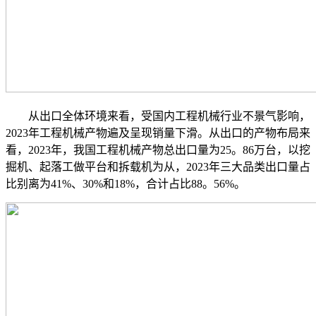
从出口全体环境来看，受国内工程机械行业不景气影响，
2023年工程机械产物遍及呈现销量下滑。从出口的产物布局来
看，2023年，我国工程机械产物总出口量为25。86万台，以挖
掘机、起落工做平台和拆载机为从，2023年三大品类出口量占
比别离为41%、30%和18%，合计占比88。56%。