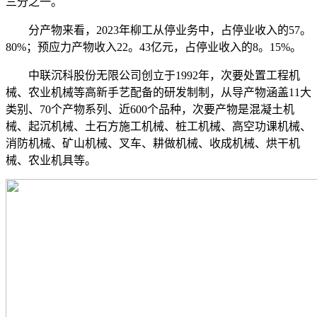
三分之一。
分产物来看，2023年柳工从停业务中，占停业收入的57。
80%；预应力产物收入22。43亿元，占停业收入的8。15%。
中联沉科股份无限公司创立于1992年，次要处置工程机
械、农业机械等高新手艺配备的研发制制，从导产物涵盖11大
类别、70个产物系列、近600个品种，次要产物是混凝土机
械、起沉机械、土石方施工机械、桩工机械、高空功课机械、
消防机械、矿山机械、叉车、耕做机械、收成机械、烘干机
械、农业机具等。