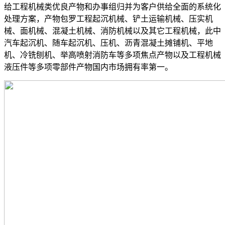
给工程机械类优良产物和办事组归并为客户供给全面的系统化
处理方案，产物包罗工程起沉机械、铲土运输机械、压实机
械、面机械、混凝土机械、消防机械以及其它工程机械，此中
汽车起沉机、随车起沉机、压机、沥青混凝土摊铺机、平地
机、冷铣刨机、举高喷射消防车等多项焦点产物以及工程机械
液压件等多项零部件产物国内市场拥有率第一。