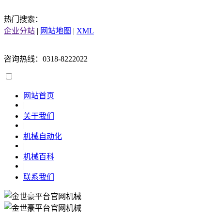
热门搜索：
企业分站
|
网站地图
|
XML
咨询热线：0318-8222022
网站首页
|
关于我们
|
机械自动化
|
机械百科
|
联系我们