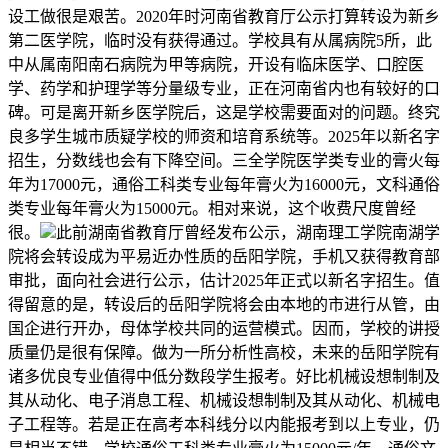
设工做很是艰苦。2020年时河南省教育厅公示打算转设为新乡
第二医学院，临时没有获得通过。学校具有从属病院5所，此
中从属南阳南石病院为甲等病院，开设有临床医学、口腔医
学、药学和护理学等分量级专业，正在河南省内也有较好的口
碑。可是离开新乡医学院后，这是学校需要面对的问题。终究
良多学生城市质疑学校的师资和培育系统等。2025年以新名字
招生，分数线也会有下降空间。三全学院医学类专业的膏火每
年为17000元，通俗工科类专业每年膏火为16000元，文科通俗
类专业每年膏火为15000元。相对来说，这个收费尺度曾经
很。
此前湖南省教育厅曾经发布公示，湖南理工学院南湖学
院将会转设成为平易近办性质的岳阳学院，手机又获得教育部
审批，面向社会进行公示，估计2025年正式以新名字招生。值
得留意的是，转设后的岳阳学院将会由本地的市进行从管，由
国企进行开办，母体学校共同的运营模式。因而，学校的讲授
质量仍是很有保障。做为一所分析性高校，未来的岳阳学院有
诸多优良专业值得中低分数段学生报考。好比机械设想制制及
其从动化、电子消息工程、机械设想制制及其从动化、机械电
子工程等。若是正在高考本科线分以内能报考到以上专业，仍