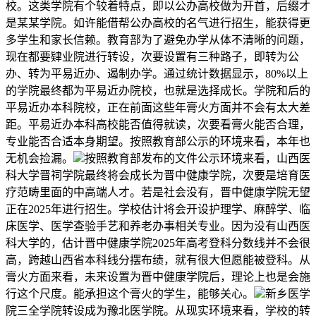
校。这类学院有个较着特点，即以公办高校做为开首，后缀才
是某某学院。如许能借帮公办高校的名气进行招生，能获得更
多学生和家长信赖。教育部为了避免办学从体不清晰的问题，
现在都要肄业院进行转设，次要设置有三种路子，即转为公
办、转为平易近办、遏制办学。通过统计数据显示，80%以上
的学院最终都为平易近办院校，也就是选择成长。学院和后的
平易近办本科院校，正在前面这些年膏火方面并不会有太大差
距。平易近办本科高校能否值得就读，次要看膏火能否合理，
专业能否合适本身期望。按照教育部公示的环境来看，本年也
无机会捡漏。
按照教育部发布的文件公示环境来看，山西医
科大学晋祠学院最终将会成长为晋中健康学院，次要是培育医
疗范畴里面的中高端人才。若是社会没有，晋中健康学院无望
正在2025年进行招生。学校估计将会开设护理学、麻醉学、临
床医学、医学查验手艺和养老办事相关专业。因为没有山西医
科大学的，估计晋中健康学院2025年高考登科分数线并不会很
高，跨越山西省本科线分摆布绩，就有很大但愿能被登科。从
膏火方面来看，未来设置为晋中健康学院后，理论上也是会施
行这个尺度。能承担这个膏火的学生，能够关心。
新乡医学
院三全学院转设成为豫北医学院。从现实环境来看，学校的转